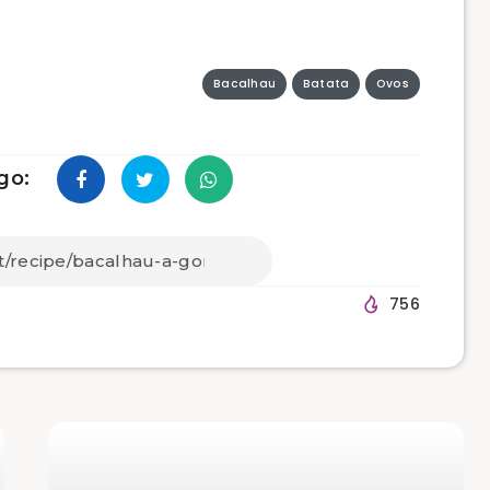
Bacalhau
Batata
Ovos
go:
756