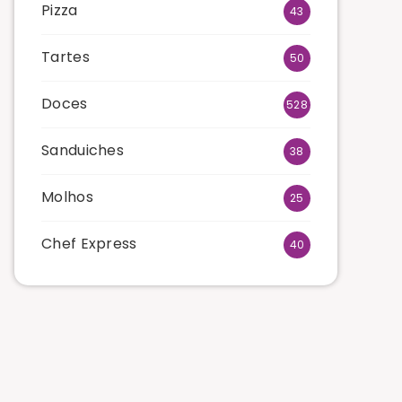
Pizza
43
Tartes
50
Doces
528
Sanduiches
38
Molhos
25
Chef Express
40