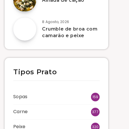
Alhada de cação
8 Agosto, 2026
Crumble de broa com
camarão e peixe
Tipos Prato
Sopas
159
Carne
377
Peixe
320