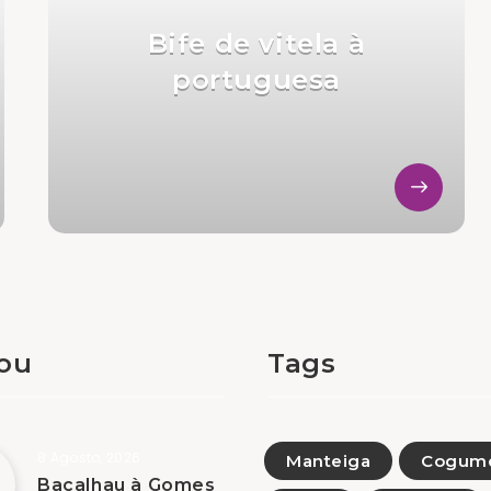
Bife de vitela à
portuguesa
tou
Tags
8 Agosto, 2026
Manteiga
Cogume
Bacalhau à Gomes