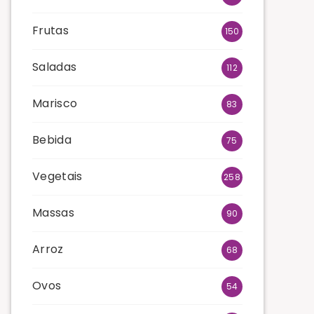
Frutas
150
Saladas
112
Marisco
83
Bebida
75
Vegetais
258
Massas
90
Arroz
68
Ovos
54