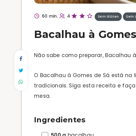
60 min.
4
Sem Glúten
Sem L
Bacalhau à Gomes
Não sabe como preparar, Bacalhau 
O Bacalhau à Gomes de Sá está na l
tradicionais. Siga esta receita e fa
mesa.
Ingredientes
500 g
bacalhau