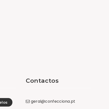
Contactos
geral
@
confecciona
.
pt
los