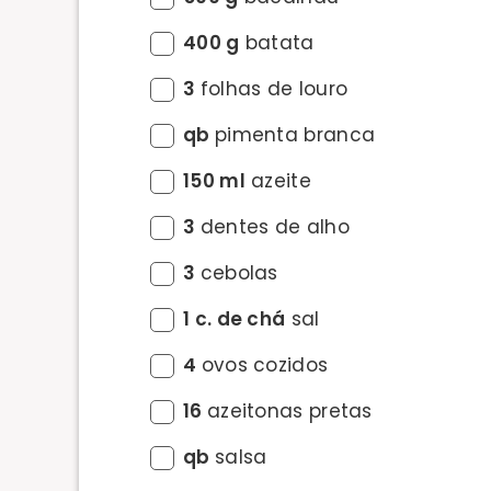
400 g
batata
3
folhas de louro
qb
pimenta branca
150 ml
azeite
3
dentes de alho
3
cebolas
1 c. de chá
sal
4
ovos cozidos
16
azeitonas pretas
qb
salsa