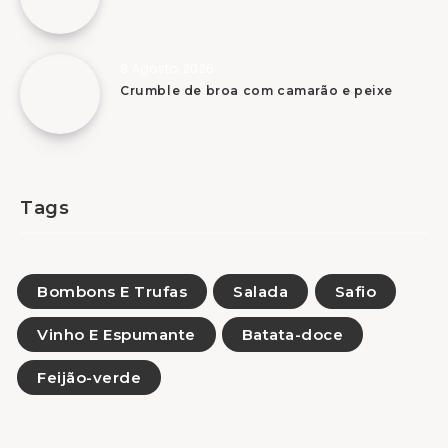
8 Agosto, 2026
Crumble de broa com camarão e peixe
Tags
Bombons E Trufas
Salada
Safio
Vinho E Espumante
Batata-doce
Feijão-verde