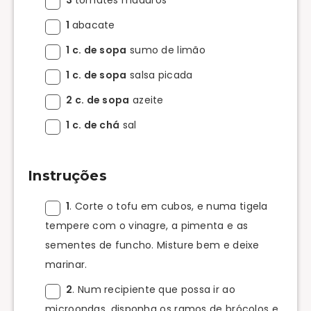
1
abacate
1 c. de sopa
sumo de limão
1 c. de sopa
salsa picada
2 c. de sopa
azeite
1 c. de chá
sal
Instruções
1
. Corte o tofu em cubos, e numa tigela
tempere com o vinagre, a pimenta e as
sementes de funcho. Misture bem e deixe
marinar.
2
. Num recipiente que possa ir ao
microondas, disponha os ramos de brócolos e