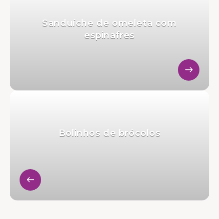
Sanduíche de omeleta com
espinafres
Bolinhos de brócolos