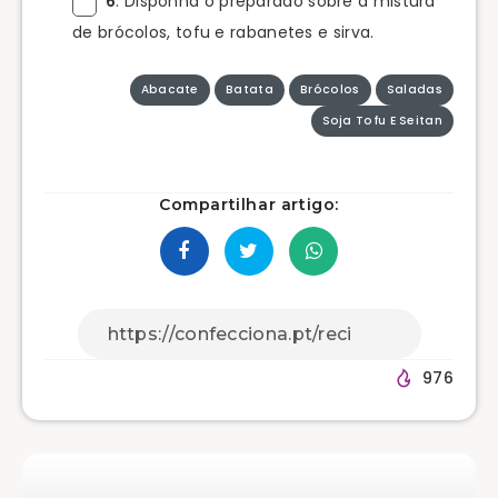
6
. Disponha o preparado sobre a mistura
de brócolos, tofu e rabanetes e sirva.
Abacate
Batata
Brócolos
Saladas
Soja Tofu E Seitan
Compartilhar artigo:
976