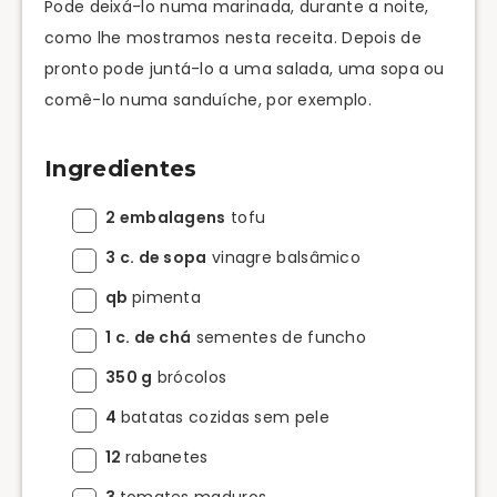
Pode deixá-lo numa marinada, durante a noite,
como lhe mostramos nesta receita. Depois de
pronto pode juntá-lo a uma salada, uma sopa ou
comê-lo numa sanduíche, por exemplo.
Ingredientes
2 embalagens
tofu
3 c. de sopa
vinagre balsâmico
qb
pimenta
1 c. de chá
sementes de funcho
350 g
brócolos
4
batatas cozidas sem pele
12
rabanetes
3
tomates maduros