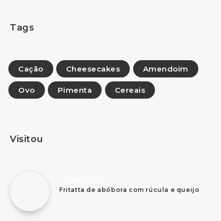
Tags
Cação
Cheesecakes
Amendoim
Ovo
Pimenta
Cereais
Visitou
7 Agosto, 2026
Fritatta de abóbora com rúcula e queijo