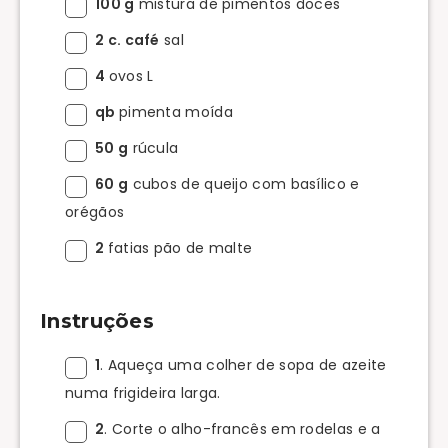
100 g
mistura de pimentos doces
2 c. café
sal
4
ovos L
qb
pimenta moída
50 g
rúcula
60 g
cubos de queijo com basílico e
orégãos
2
fatias pão de malte
Instruções
1
. Aqueça uma colher de sopa de azeite
numa frigideira larga.
2
. Corte o alho-francês em rodelas e a