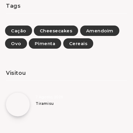
Tags
Cação
Cheesecakes
Amendoim
Ovo
Pimenta
Cereais
Visitou
7 Agosto, 2026
Tiramisu