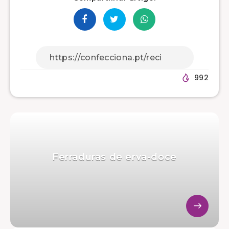
992
Ferraduras de erva-doce