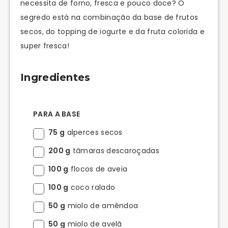
necessita de forno, fresca e pouco doce? O
segredo está na combinação da base de frutos
secos, do topping de iogurte e da fruta colorida e
super fresca!
Ingredientes
PARA A BASE
75 g
alperces secos
200 g
tâmaras descaroçadas
100 g
flocos de aveia
100 g
coco ralado
50 g
miolo de amêndoa
50 g
miolo de avelã