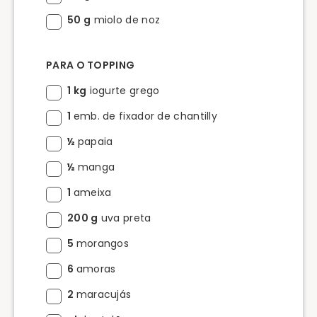
50 g
miolo de noz
PARA O TOPPING
1 kg
iogurte grego
1
emb. de fixador de chantilly
½
papaia
½
manga
1
ameixa
200 g
uva preta
5
morangos
6
amoras
2
maracujás