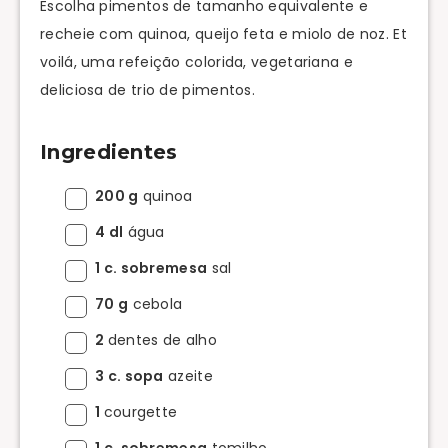
Escolha pimentos de tamanho equivalente e
recheie com quinoa, queijo feta e miolo de noz. Et
voilá, uma refeição colorida, vegetariana e
deliciosa de trio de pimentos.
Ingredientes
200 g
quinoa
4 dl
água
1 c. sobremesa
sal
70 g
cebola
2
dentes de alho
3 c. sopa
azeite
1
courgette
1 c. sobremesa
tomilho