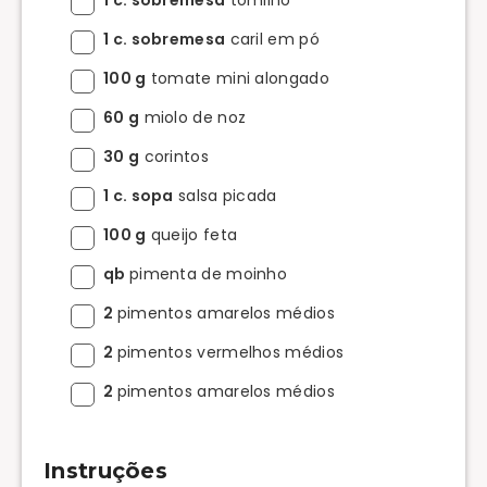
1 c. sobremesa
caril em pó
100 g
tomate mini alongado
60 g
miolo de noz
30 g
corintos
1 c. sopa
salsa picada
100 g
queijo feta
qb
pimenta de moinho
2
pimentos amarelos médios
2
pimentos vermelhos médios
2
pimentos amarelos médios
Instruções