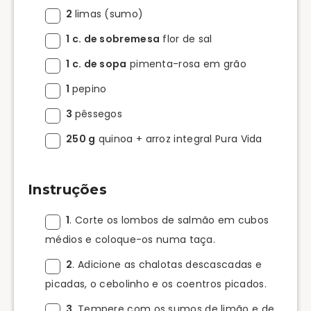
2
limas (sumo)
1 c. de sobremesa
flor de sal
1 c. de sopa
pimenta-rosa em grão
1
pepino
3
pêssegos
250 g
quinoa + arroz integral Pura Vida
Instruções
1
. Corte os lombos de salmão em cubos
médios e coloque-os numa taça.
2
. Adicione as chalotas descascadas e
picadas, o cebolinho e os coentros picados.
3
. Tempere com os sumos de limão e de