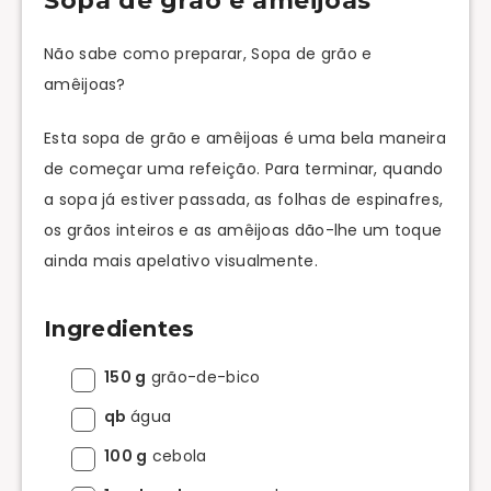
Sopa de grão e amêijoas
Não sabe como preparar, Sopa de grão e
amêijoas?
Esta sopa de grão e amêijoas é uma bela maneira
de começar uma refeição. Para terminar, quando
a sopa já estiver passada, as folhas de espinafres,
os grãos inteiros e as amêijoas dão-lhe um toque
ainda mais apelativo visualmente.
Ingredientes
150 g
grão-de-bico
qb
água
100 g
cebola