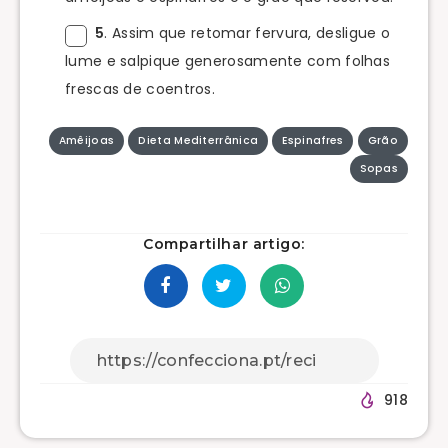
5
. Assim que retomar fervura, desligue o
lume e salpique generosamente com folhas
frescas de coentros.
Amêijoas
Dieta Mediterrânica
Espinafres
Grão
Sopas
Compartilhar artigo:
918