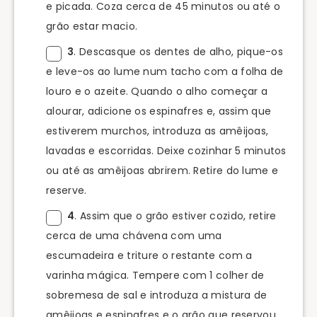
e picada. Coza cerca de 45 minutos ou até o
grão estar macio.
3
. Descasque os dentes de alho, pique-os
e leve-os ao lume num tacho com a folha de
louro e o azeite. Quando o alho começar a
alourar, adicione os espinafres e, assim que
estiverem murchos, introduza as amêijoas,
lavadas e escorridas. Deixe cozinhar 5 minutos
ou até as amêijoas abrirem. Retire do lume e
reserve.
4
. Assim que o grão estiver cozido, retire
cerca de uma chávena com uma
escumadeira e triture o restante com a
varinha mágica. Tempere com 1 colher de
sobremesa de sal e introduza a mistura de
amêijoas e espinafres e o grão que reservou.