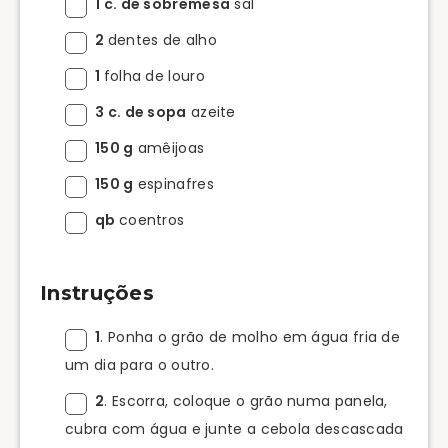
1 c. de sobremesa
sal
2
dentes de alho
1
folha de louro
3 c. de sopa
azeite
150 g
amêijoas
150 g
espinafres
qb
coentros
Instruções
1
. Ponha o grão de molho em água fria de
um dia para o outro.
2
. Escorra, coloque o grão numa panela,
cubra com água e junte a cebola descascada