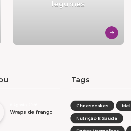
legumes
tou
Tags
6 Agosto, 2026
Cheesecakes
Mel
Wraps de frango
Nutrição E Saúde
Frutos Vermelhos