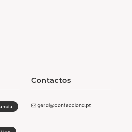
Contactos
geral
@
confecciona
.
pt
ancia
Uva