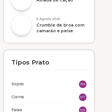
Alhada de cação
6 Agosto, 2026
Crumble de broa com
camarão e peixe
Tipos Prato
Sopas
159
Carne
377
Peixe
320