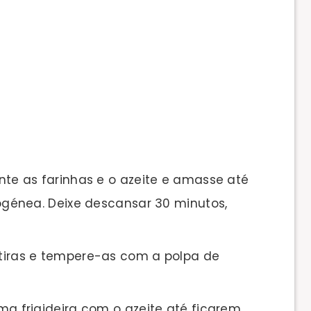
unte as farinhas e o azeite e amasse até
génea. Deixe descansar 30 minutos,
 tiras e tempere-as com a polpa de
uma frigideira com o azeite até ficarem