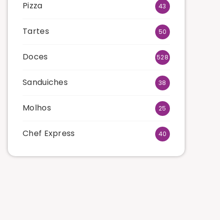
Pizza
43
Tartes
50
Doces
528
Sanduiches
38
Molhos
25
Chef Express
40