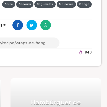
Carne
Cenoura
Cogumelos
Espinafres
Frango
go:
840
Hambúrguer de