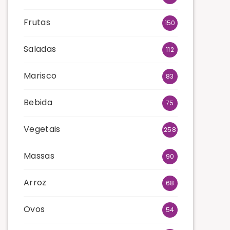
Frutas
150
Saladas
112
Marisco
83
Bebida
75
Vegetais
258
Massas
90
Arroz
68
Ovos
54