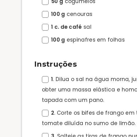
50 g
cogumelos
100 g
cenouras
1 c. de café
sal
100 g
espinafres em folhas
Instruções
1
. Dilua o sal na água morna, j
obter uma massa elástica e homo
tapada com um pano.
2
. Corte os bifes de frango em
tomate diluída no sumo de limão.
3
. Salteie as tiras de frango n