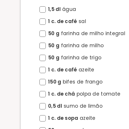
1,5 dl
água
1 c. de café
sal
50 g
farinha de milho integral
50 g
farinha de milho
50 g
farinha de trigo
1 c. de café
azeite
150 g
bifes de frango
1 c. de chá
polpa de tomate
0,5 dl
sumo de limão
1 c. de sopa
azeite