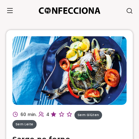
60 min.
4
Sem Glúten
Sem Leite