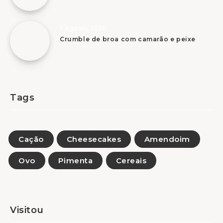
7 Agosto, 2026
Crumble de broa com camarão e peixe
Tags
Cação
Cheesecakes
Amendoim
Ovo
Pimenta
Cereais
Visitou