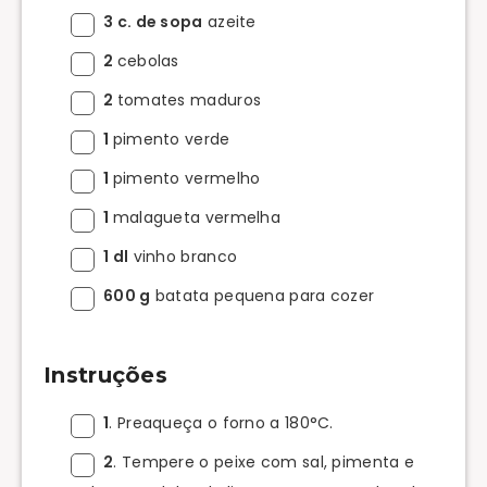
3 c. de sopa
azeite
2
cebolas
2
tomates maduros
1
pimento verde
1
pimento vermelho
1
malagueta vermelha
1 dl
vinho branco
600 g
batata pequena para cozer
Instruções
1
. Preaqueça o forno a 180°C.
2
. Tempere o peixe com sal, pimenta e