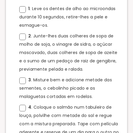
1
. Leve os dentes de alho ao microondas
durante 10 segundos, retire-lhes a pele e
esmague-os.
2
. Junte-lhes duas colheres de sopa de
molho de soja, o vinagre de sidra, o açúcar
mascavado, duas colheres de sopa de azeite
e o sumo de um pedaço de raiz de gengibre,
previamente pelada e ralada.
3
. Misture bem e adicione metade das
sementes, o cebolinho picado e as
malaguetas cortadas em rodelas.
4
. Coloque o salmão num tabuleiro de
louça, polvilhe com metade do sal e regue
com a mistura preparada. Tape com película
aderente e reserve de um dia para o outro no