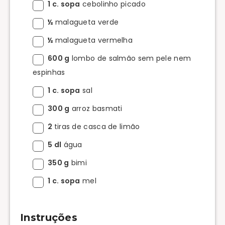
1 c. sopa
cebolinho picado
½
malagueta verde
½
malagueta vermelha
600 g
lombo de salmão sem pele nem
espinhas
1 c. sopa
sal
300 g
arroz basmati
2
tiras de casca de limão
5 dl
água
350 g
bimi
1 c. sopa
mel
Instruções