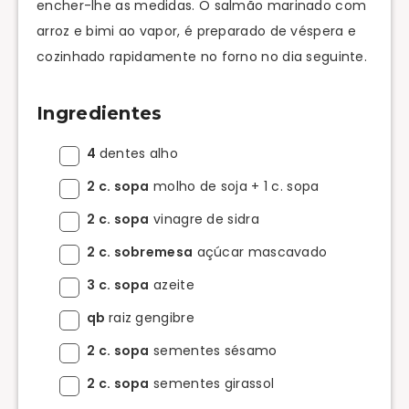
encher-lhe as medidas. O salmão marinado com
arroz e bimi ao vapor, é preparado de véspera e
cozinhado rapidamente no forno no dia seguinte.
Ingredientes
4
dentes alho
2 c. sopa
molho de soja + 1 c. sopa
2 c. sopa
vinagre de sidra
2 c. sobremesa
açúcar mascavado
3 c. sopa
azeite
qb
raiz gengibre
2 c. sopa
sementes sésamo
2 c. sopa
sementes girassol