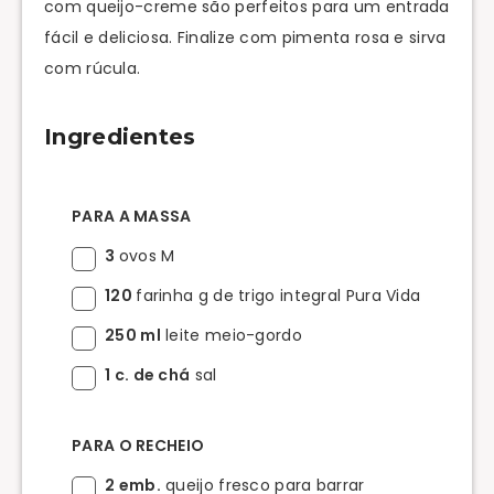
com queijo-creme são perfeitos para um entrada
fácil e deliciosa. Finalize com pimenta rosa e sirva
com rúcula.
Ingredientes
PARA A MASSA
3
ovos M
120
farinha g de trigo integral Pura Vida
250 ml
leite meio-gordo
1 c. de chá
sal
PARA O RECHEIO
2 emb.
queijo fresco para barrar