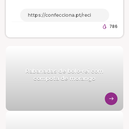
786
Rabanadas de bolo-rei com
compota de morango