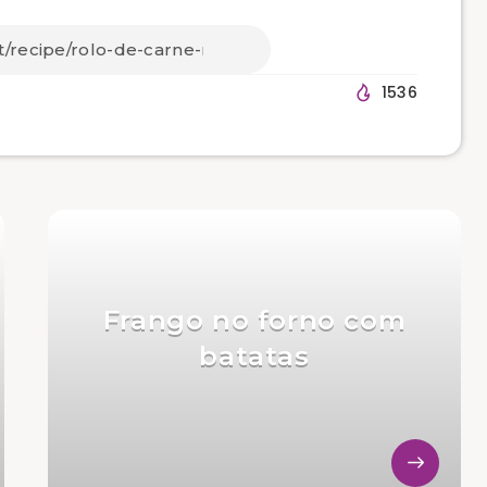
1536
Frango no forno com
batatas