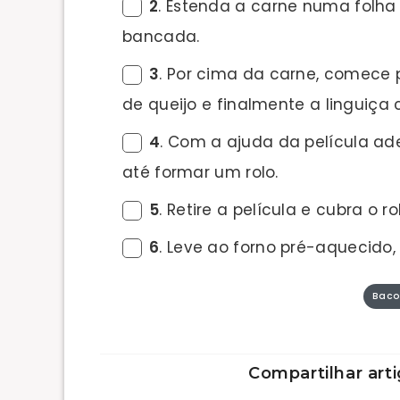
2
. Estenda a carne numa folha
bancada.
3
. Por cima da carne, comece p
de queijo e finalmente a linguiça
4
. Com a ajuda da película a
até formar um rolo.
5
. Retire a película e cubra o 
6
. Leve ao forno pré-aquecido,
Baco
Compartilhar arti