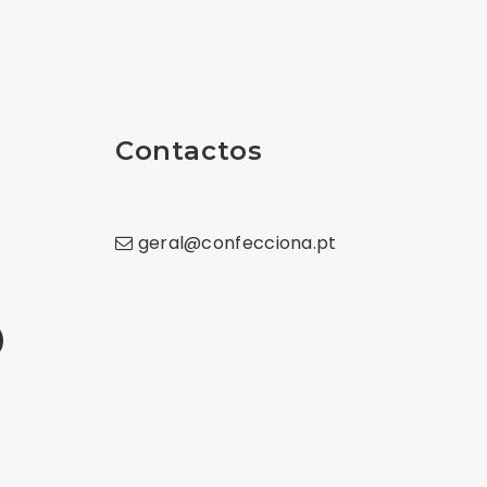
Contactos
geral
@
confecciona
.
pt