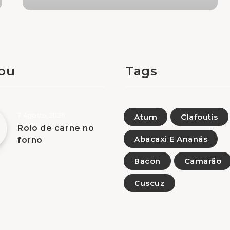
tou
Tags
7 Agosto, 2026
Atum
Clafoutis
Rolo de carne no
Abacaxi E Ananás
forno
Bacon
Camarão
Cuscuz