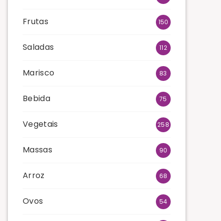
Frutas
150
Saladas
112
Marisco
83
Bebida
75
Vegetais
258
Massas
90
Arroz
68
Ovos
54