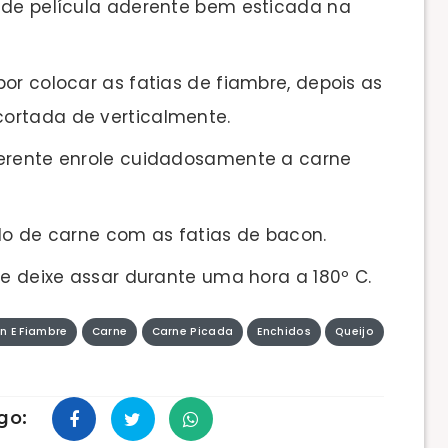
 de película aderente bem esticada na
or colocar as fatias de fiambre, depois as
 cortada de verticalmente.
derente enrole cuidadosamente a carne
rolo de carne com as fatias de bacon.
 e deixe assar durante uma hora a 180º C.
n E Fiambre
Carne
Carne Picada
Enchidos
Queijo
go: