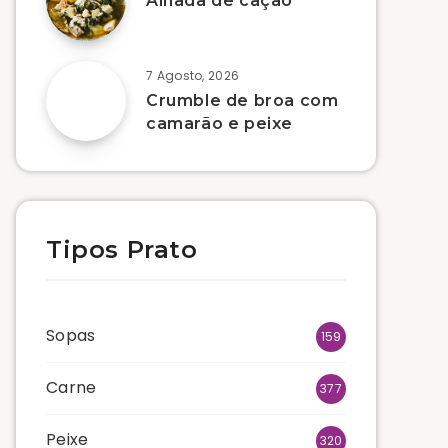
Alhada de cação
7 Agosto, 2026
Crumble de broa com
camarão e peixe
Tipos Prato
Sopas
159
Carne
377
Peixe
320