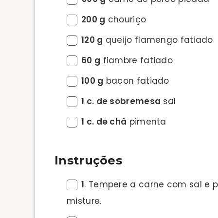
200 g
chouriço
120 g
queijo flamengo fatiado
60 g
fiambre fatiado
100 g
bacon fatiado
1 c. de sobremesa
sal
1 c. de chá
pimenta
Instruções
1
. Tempere a carne com sal e p
misture.