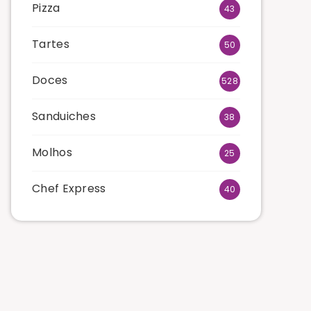
Pizza
43
Tartes
50
Doces
528
Sanduiches
38
Molhos
25
Chef Express
40