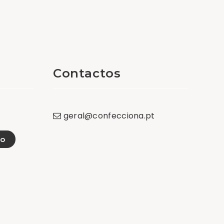
Contactos
geral
@
confecciona
.
pt
go