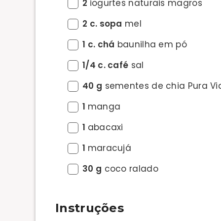
2
iogurtes naturais magros
2 c. sopa
mel
1 c. chá
baunilha em pó
1/4 c. café
sal
40 g
sementes de chia Pura Vi
1
manga
1
abacaxi
1
maracujá
30 g
coco ralado
Instruções