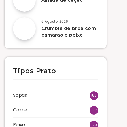
Alhada de cação
6 Agosto, 2026
Crumble de broa com
camarão e peixe
Tipos Prato
Sopas
159
Carne
377
Peixe
320