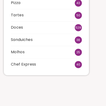
Pizza
43
Tartes
50
Doces
528
Sanduiches
38
Molhos
25
Chef Express
40