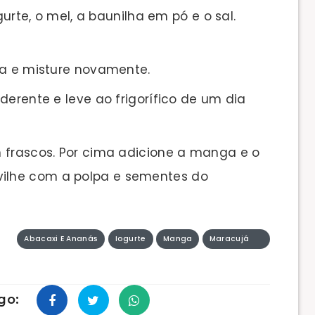
gurte, o mel, a baunilha em pó e o sal.
ia e misture novamente.
derente e leve ao frigorífico de um dia
 frascos. Por cima adicione a manga e o
vilhe com a polpa e sementes do
Abacaxi E Ananás
Iogurte
Manga
Maracujá
go: