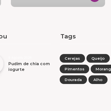
tou
Tags
6 Agosto, 2026
Cerejas
Queijo
Pudim de chia com
Pimentos
Moran
iogurte
Dourada
Alho