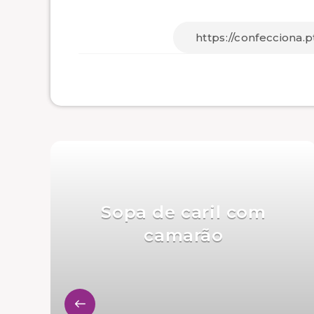
Sopa de caril com
camarão