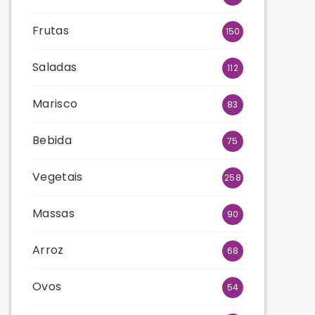
Frutas
150
Saladas
112
Marisco
83
Bebida
75
Vegetais
258
Massas
90
Arroz
68
Ovos
54