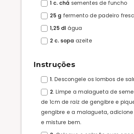
1 c. chá
sementes de funcho
25 g
fermento de padeiro fres
1,25 dl
água
2 c. sopa
azeite
Instruções
1
. Descongele os lombos de sa
2
. Limpe a malagueta de seme
de 1cm de raiz de gengibre e piq
gengibre e a malagueta, adicione
e misture bem.