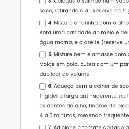
3
. Coloque o salmão num saco 
saco, retirando o ar. Reserve no fr
4
. Misture a farinha com o alh
Abra uma cavidade ao meio e deit
água morna, e o azeite (reserve um
5
. Misture bem e amasse com a
Molde em bola, cubra com um pano
duplicar de volume.
6
. Aqueça bem a colher de so
frigideira larga anti-aderente, n
os dentes de alho, finamente pic
4 a 5 minutos, mexendo frequent
7
. Adicione o tomate cortado a