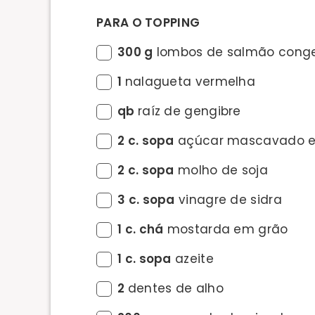
PARA O TOPPING
300 g
lombos de salmão cong
1
nalagueta vermelha
qb
raíz de gengibre
2 c. sopa
açúcar mascavado e
2 c. sopa
molho de soja
3 c. sopa
vinagre de sidra
1 c. chá
mostarda em grão
1 c. sopa
azeite
2
dentes de alho