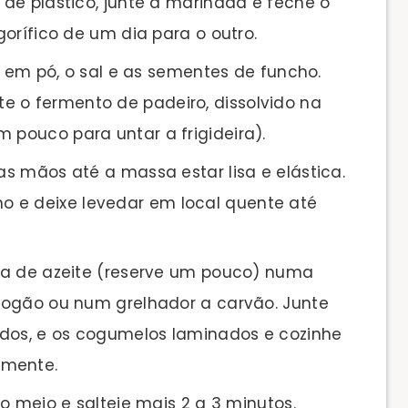
de plástico, junte a marinada e feche o
igorífico de um dia para o outro.
o em pó, o sal e as sementes de funcho.
e o fermento de padeiro, dissolvido na
 pouco para untar a frigideira).
s mãos até a massa estar lisa e elástica.
 e deixe levedar em local quente até
pa de azeite (reserve um pouco) numa
o fogão ou num grelhador a carvão. Junte
ados, e os cogumelos laminados e cozinhe
emente.
o meio e salteie mais 2 a 3 minutos.