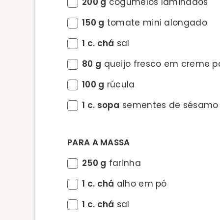
200 g
cogumelos laminados
150 g
tomate mini alongado
1 c. chá
sal
80 g
queijo fresco em creme pa
100 g
rúcula
1 c. sopa
sementes de sésamo
PARA A MASSA
250 g
farinha
1 c. chá
alho em pó
1 c. chá
sal