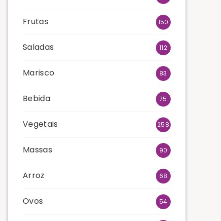
Frutas
150
Saladas
112
Marisco
83
Bebida
75
Vegetais
258
Massas
90
Arroz
68
Ovos
54