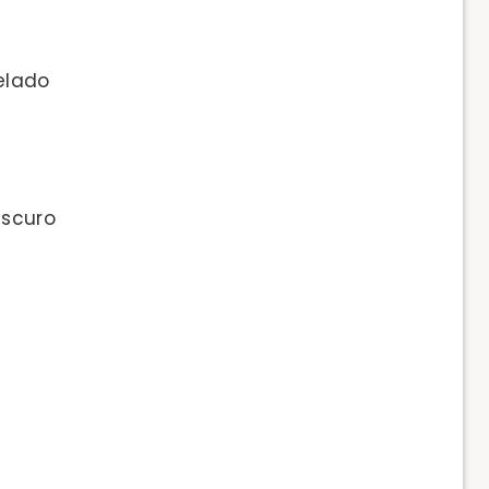
elado
scuro