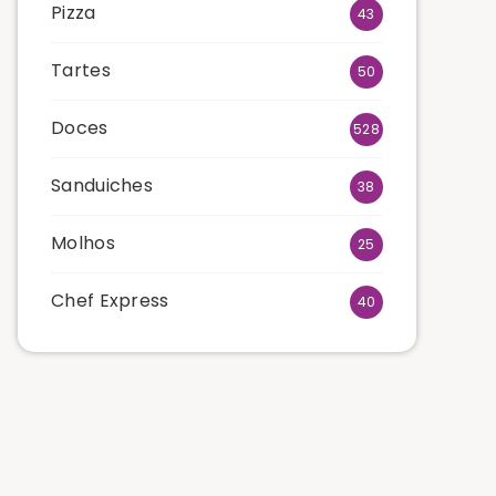
Pizza
43
Tartes
50
Doces
528
Sanduiches
38
Molhos
25
Chef Express
40