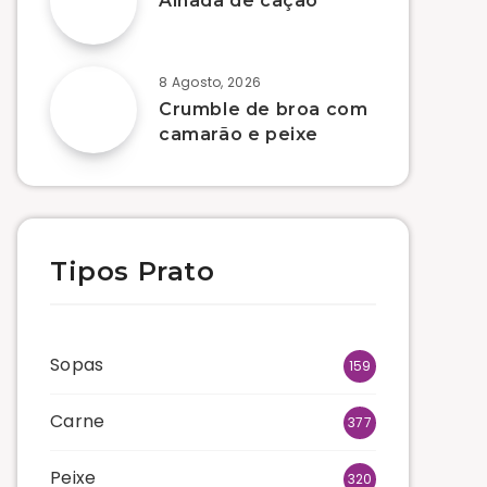
Alhada de cação
8 Agosto, 2026
Crumble de broa com
camarão e peixe
Tipos Prato
Sopas
159
Carne
377
Peixe
320