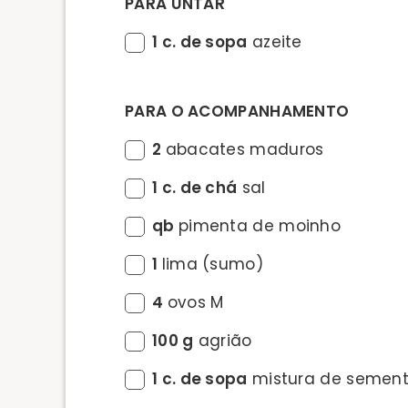
PARA UNTAR
1 c. de sopa
azeite
PARA O ACOMPANHAMENTO
2
abacates maduros
1 c. de chá
sal
qb
pimenta de moinho
1
lima (sumo)
4
ovos M
100 g
agrião
1 c. de sopa
mistura de sement