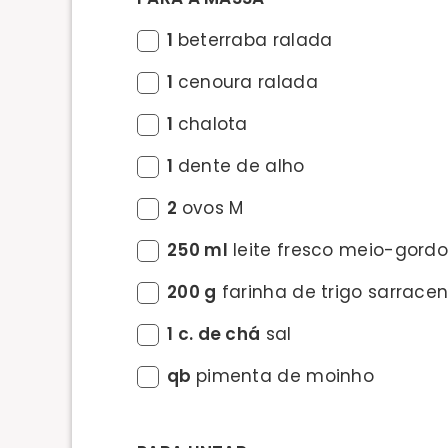
1
beterraba ralada
1
cenoura ralada
1
chalota
1
dente de alho
2
ovos M
250 ml
leite fresco meio-gord
200 g
farinha de trigo sarrace
1 c. de chá
sal
qb
pimenta de moinho