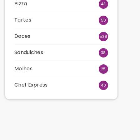
Pizza
43
Tartes
50
Doces
528
Sanduiches
38
Molhos
25
Chef Express
40