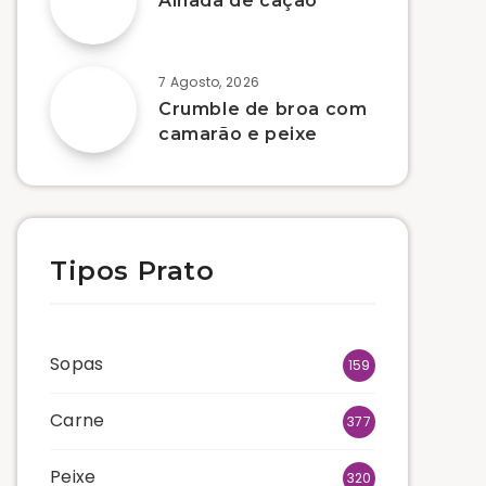
Alhada de cação
7 Agosto, 2026
Crumble de broa com
camarão e peixe
Tipos Prato
Sopas
159
Carne
377
Peixe
320