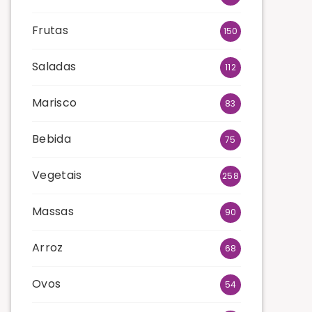
Frutas
150
Saladas
112
Marisco
83
Bebida
75
Vegetais
258
Massas
90
Arroz
68
Ovos
54