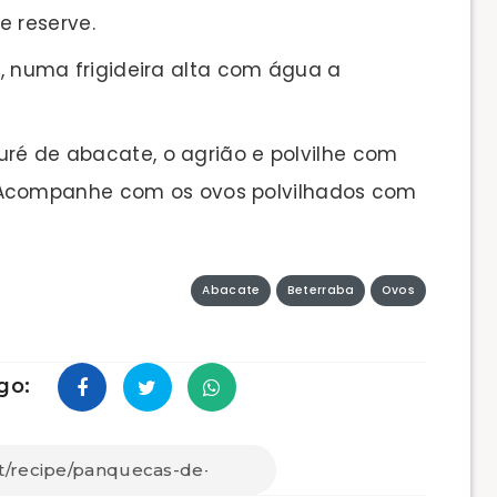
e reserve.
os, numa frigideira alta com água a
uré de abacate, o agrião e polvilhe com
 Acompanhe com os ovos polvilhados com
Abacate
Beterraba
Ovos
go: