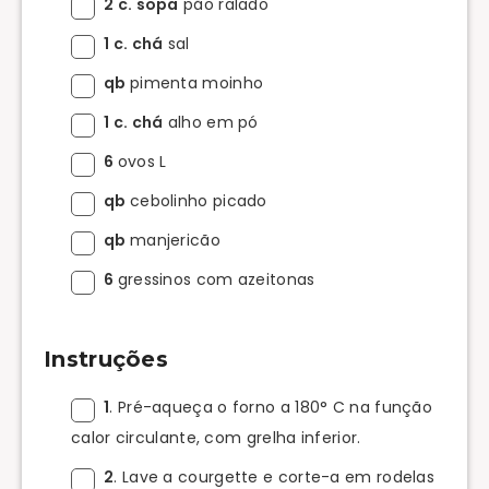
2 c. sopa
pão ralado
1 c. chá
sal
qb
pimenta moinho
1 c. chá
alho em pó
6
ovos L
qb
cebolinho picado
qb
manjericão
6
gressinos com azeitonas
Instruções
1
. Pré-aqueça o forno a 180° C na função
calor circulante, com grelha inferior.
2
. Lave a courgette e corte-a em rodelas