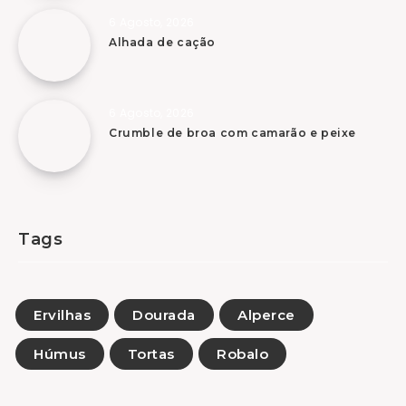
6 Agosto, 2026
Alhada de cação
6 Agosto, 2026
Crumble de broa com camarão e peixe
Tags
Ervilhas
Dourada
Alperce
Húmus
Tortas
Robalo