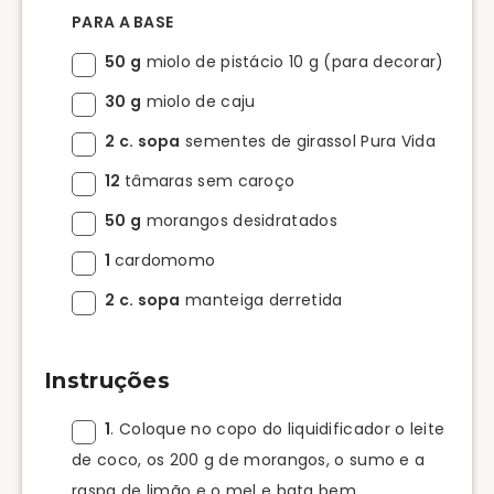
PARA A BASE
50 g
miolo de pistácio 10 g (para decorar)
30 g
miolo de caju
2 c. sopa
sementes de girassol Pura Vida
12
tâmaras sem caroço
50 g
morangos desidratados
1
cardomomo
2 c. sopa
manteiga derretida
Instruções
1
. Coloque no copo do liquidificador o leite
de coco, os 200 g de morangos, o sumo e a
raspa de limão e o mel e bata bem.