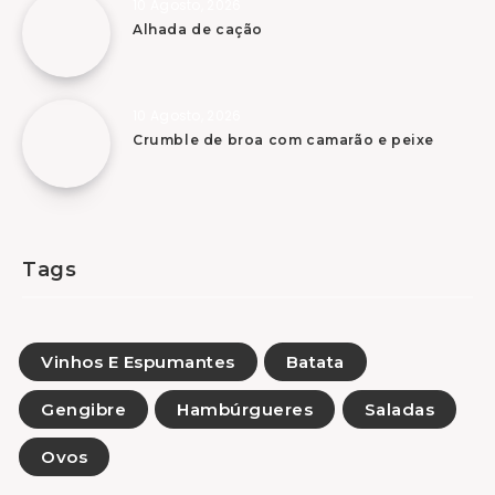
10 Agosto, 2026
Alhada de cação
10 Agosto, 2026
Crumble de broa com camarão e peixe
Tags
Vinhos E Espumantes
Batata
Gengibre
Hambúrgueres
Saladas
Ovos