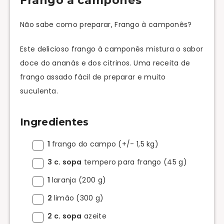
Frango à camponês
Não sabe como preparar, Frango à camponês?
Este delicioso frango à camponês mistura o sabor
doce do ananás e dos citrinos. Uma receita de
frango assado fácil de preparar e muito
suculenta.
Ingredientes
1
frango do campo (+/- 1,5 kg)
3 c. sopa
tempero para frango (45 g)
1
laranja (200 g)
2
limão (300 g)
2 c. sopa
azeite