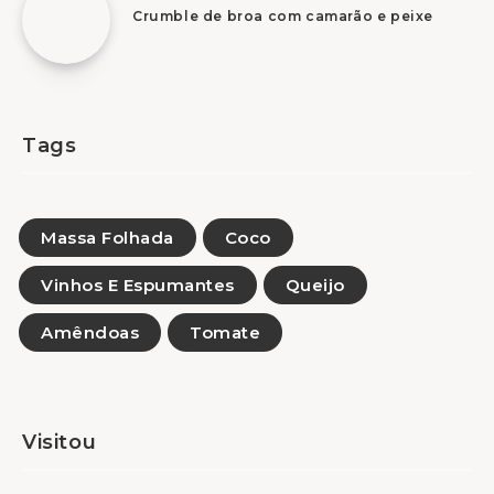
Crumble de broa com camarão e peixe
Tags
Massa Folhada
Coco
Vinhos E Espumantes
Queijo
Amêndoas
Tomate
Visitou