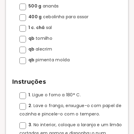
500 g
ananás
400 g
cebolinha para assar
1 c. chá
sal
qb
tomilho
qb
alecrim
qb
pimenta moída
Instruções
1
. Ligue o forno a 180° C.
2
. Lave o frango, enxugue-o com papel de
cozinha e pincele-o com o tempero.
3
. No interior, coloque a laranja e um limão
cortados em gomos e disponha-o num