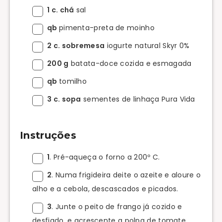
1 c. chá
sal
qb
pimenta-preta de moinho
2 c. sobremesa
iogurte natural Skyr 0%
200 g
batata-doce cozida e esmagada
qb
tomilho
3 c. sopa
sementes de linhaça Pura Vida
Instruções
1
. Pré-aqueça o forno a 200º C.
2
. Numa frigideira deite o azeite e aloure o
alho e a cebola, descascados e picados.
3
. Junte o peito de frango já cozido e
desfiado, e acrescente a polpa de tomate.