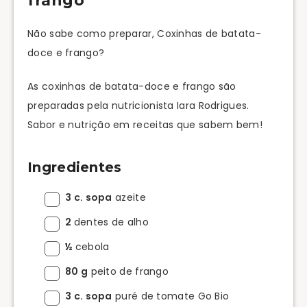
frango
Não sabe como preparar, Coxinhas de batata-
doce e frango?
As coxinhas de batata-doce e frango são
preparadas pela nutricionista Iara Rodrigues.
Sabor e nutrição em receitas que sabem bem!
Ingredientes
3 c. sopa
azeite
2
dentes de alho
½
cebola
80 g
peito de frango
3 c. sopa
puré de tomate Go Bio