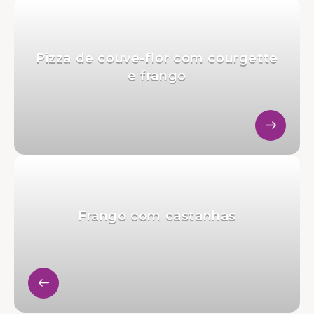
Pizza de couve-flor com courgette
e frango
Frango com castanhas