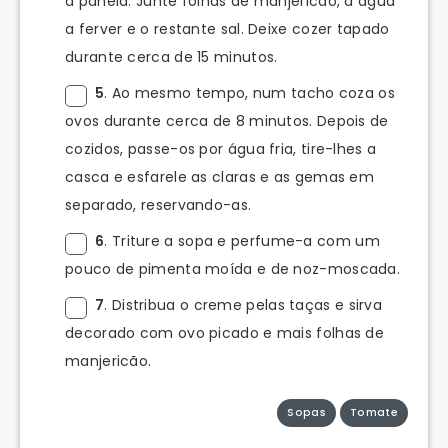
à panela. Junte folhas de manjericão, a água
a ferver e o restante sal. Deixe cozer tapado
durante cerca de 15 minutos.
5
. Ao mesmo tempo, num tacho coza os
ovos durante cerca de 8 minutos. Depois de
cozidos, passe-os por água fria, tire-lhes a
casca e esfarele as claras e as gemas em
separado, reservando-as.
6
. Triture a sopa e perfume-a com um
pouco de pimenta moída e de noz-moscada.
7
. Distribua o creme pelas taças e sirva
decorado com ovo picado e mais folhas de
manjericão.
Sopas
Tomate