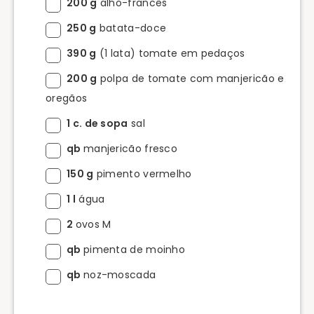
200 g
alho-francês
250 g
batata-doce
390 g
(1 lata) tomate em pedaços
200 g
polpa de tomate com manjericão e
oregãos
1 c. de sopa
sal
qb
manjericão fresco
150 g
pimento vermelho
1 l
água
2
ovos M
qb
pimenta de moinho
qb
noz-moscada