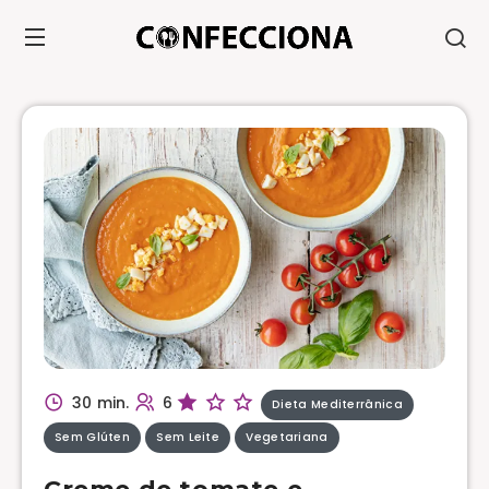
30 min.
6
Dieta Mediterrânica
Sem Glúten
Sem Leite
Vegetariana