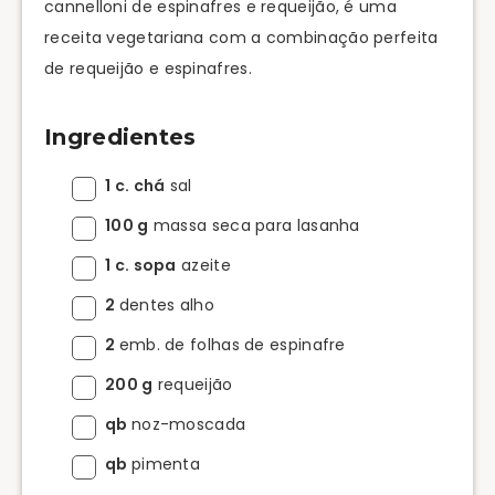
cannelloni de espinafres e requeijão, é uma
receita vegetariana com a combinação perfeita
de requeijão e espinafres.
Ingredientes
1 c. chá
sal
100 g
massa seca para lasanha
1 c. sopa
azeite
2
dentes alho
2
emb. de folhas de espinafre
200 g
requeijão
qb
noz-moscada
qb
pimenta