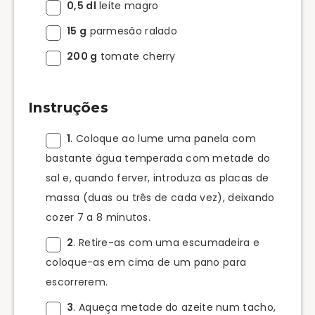
0,5 dl
leite magro
15 g
parmesão ralado
200 g
tomate cherry
Instruções
1
. Coloque ao lume uma panela com
bastante água temperada com metade do
sal e, quando ferver, introduza as placas de
massa (duas ou três de cada vez), deixando
cozer 7 a 8 minutos.
2
. Retire-as com uma escumadeira e
coloque-as em cima de um pano para
escorrerem.
3
. Aqueça metade do azeite num tacho,