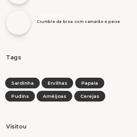
8 Agosto, 2026
Crumble de broa com camarão e peixe
Tags
Sardinha
Ervilhas
Papaia
Pudins
Amêijoas
Cerejas
Visitou