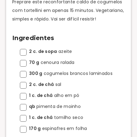
Preprare este reconfortante caldo de cogumelos
com tortellini em apenas 15 minutos. Vegetariano,
simples e rápido. Vai ser difícil resistir!
Ingredientes
2 c. de sopa
azeite
70 g
cenoura ralada
300 g
cogumelos brancos laminados
2 c. de chá
sal
1 c. de chá
alho em pó
qb
pimenta de moinho
1 c. de chá
tomilho seco
170 g
espinafres em folha