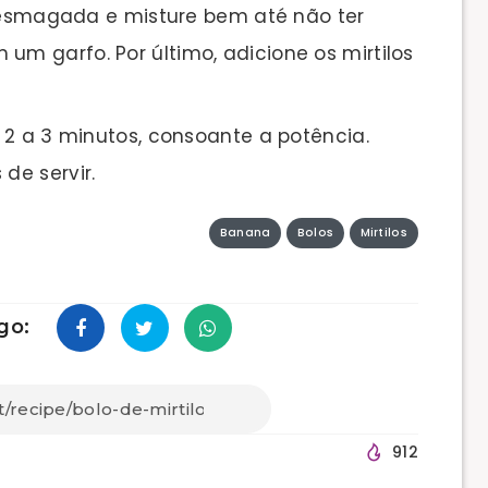
a esmagada e misture bem até não ter
um garfo. Por último, adicione os mirtilos
 2 a 3 minutos, consoante a potência.
de servir.
Banana
Bolos
Mirtilos
go:
912