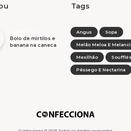
tou
Tags
8 Agosto, 2026
Angus
Sopa
Bolo de mirtilos e
Melão Meloa E Melanci
banana na caneca
Mexilhão
Soufflé
Pêssego E Nectarina
Confecciona
© 2026 Todos os direitos reservados