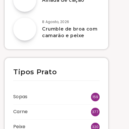
Alhada de cação
8 Agosto, 2026
Crumble de broa com
camarão e peixe
Tipos Prato
Sopas
159
Carne
377
Peixe
320