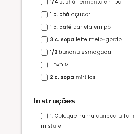
1/4 c. chá
fermento em pó
1 c. chá
açucar
1 c. café
canela em pó
3 c. sopa
leite meio-gordo
1/2
banana esmagada
1
ovo M
2 c. sopa
mirtilos
Instruções
1
. Coloque numa caneca a farin
misture.