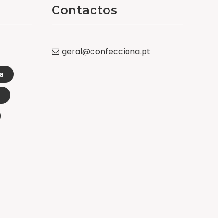
Contactos
geral
@
confecciona
.
pt
a
s