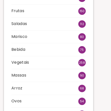
Frutas
150
Saladas
112
Marisco
83
Bebida
75
Vegetais
258
Massas
90
Arroz
68
Ovos
54