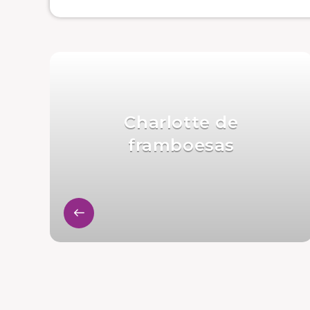
Charlotte de
framboesas