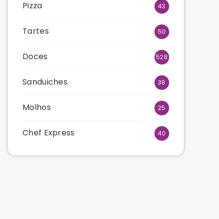
Pizza
43
Tartes
50
Doces
528
Sanduiches
38
Molhos
25
Chef Express
40