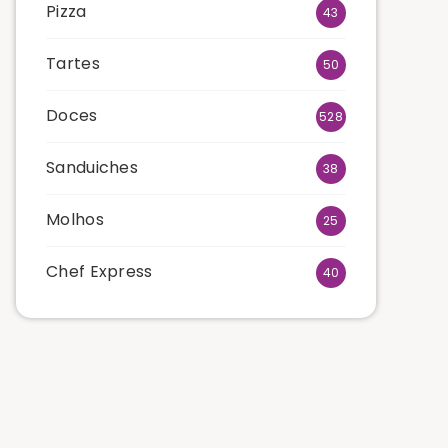
Pizza
43
Tartes
50
Doces
528
Sanduiches
38
Molhos
25
Chef Express
40