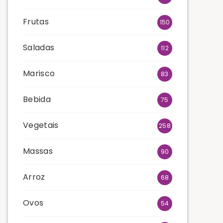
Frutas
150
Saladas
112
Marisco
83
Bebida
75
Vegetais
258
Massas
90
Arroz
68
Ovos
54