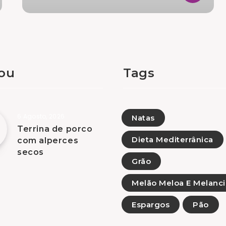
tou
Tags
6 Agosto, 2026
Natas
Terrina de porco
Dieta Mediterrânica
com alperces
secos
Grão
Melão Meloa E Melanci
Espargos
Pão