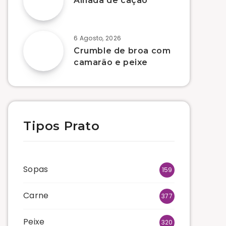
Alhada de cação
6 Agosto, 2026
Crumble de broa com
camarão e peixe
Tipos Prato
Sopas
159
Carne
377
Peixe
320