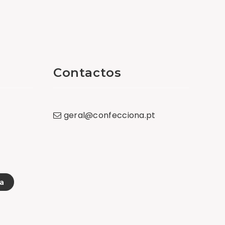
Contactos
geral
@
confecciona
.
pt
a