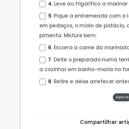
4
. Leve ao frigorífico a marina
5
. Pique a entremeada com o l
em pedaços, o miolo de pistácio, 
pimenta. Misture bem.
6
. Escorra a carne da marinad
7
. Deite o preparado numa terr
a cozinhar em banho-maria no for
8
. Retire e deixe arrefecer antes
Alperce
Compartilhar arti