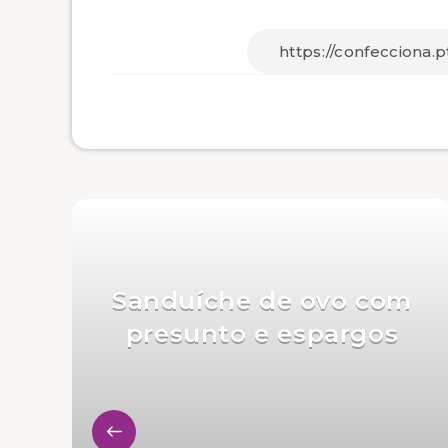
Sanduíche de ovo com
presunto e espargos