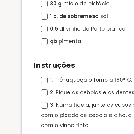
30 g
miolo de pistácio
1 c. de sobremesa
sal
0,5 dl
vinho do Porto branco
qb
pimenta
Instruções
1
. Pré-aqueça o forno a 180° C.
2
. Pique as cebolas e os dente
3
. Numa tigela, junte os cubos
com o picado de cebola e alho, a 
com o vinho tinto.