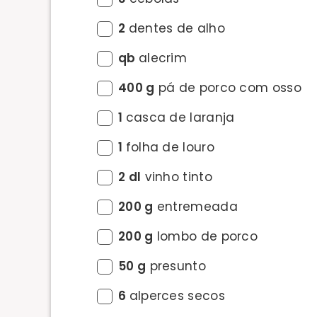
2
dentes de alho
qb
alecrim
400 g
pá de porco com osso
1
casca de laranja
1
folha de louro
2 dl
vinho tinto
200 g
entremeada
200 g
lombo de porco
50 g
presunto
6
alperces secos