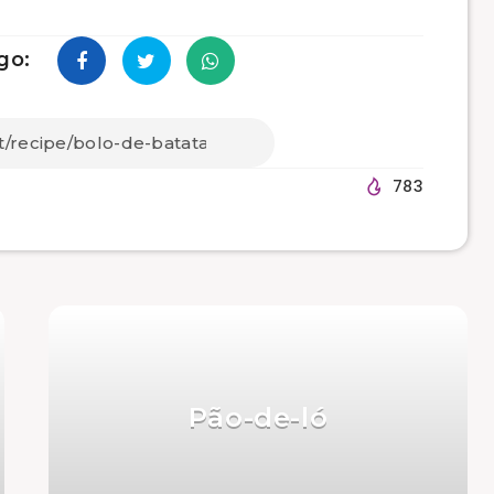
go:
783
Pão-de-ló