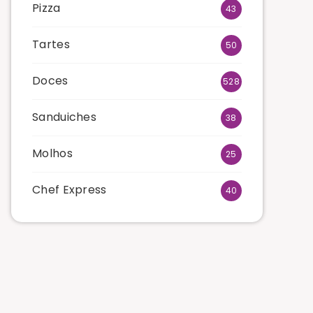
Pizza
43
Tartes
50
Doces
528
Sanduiches
38
Molhos
25
Chef Express
40