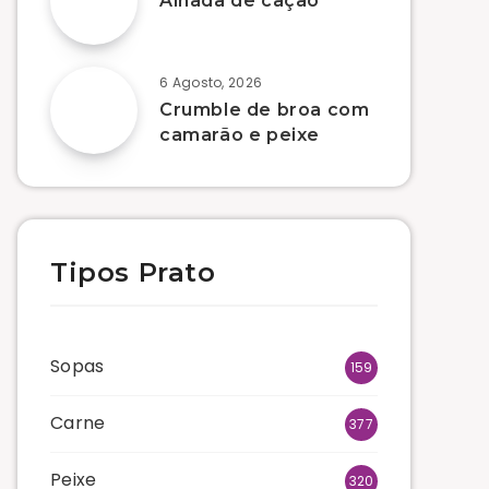
Alhada de cação
6 Agosto, 2026
Crumble de broa com
camarão e peixe
Tipos Prato
Sopas
159
Carne
377
Peixe
320