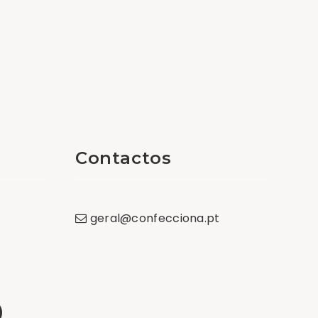
Contactos
geral
@
confecciona
.
pt