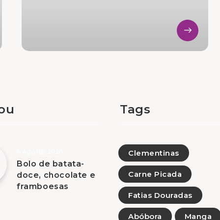
tou
Tags
6 Agosto, 2026
Clementinas
Bolo de batata-
Carne Picada
doce, chocolate e
framboesas
Fatias Douradas
Abóbora
Manga