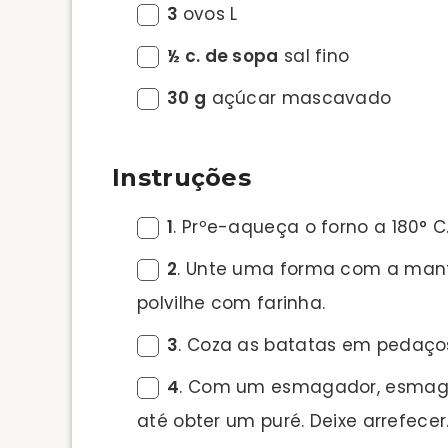
3
ovos L
½ c. de sopa
sal fino
30 g
açúcar mascavado
Instruções
1
. Prºe-aqueça o forno a 180° C
2
. Unte uma forma com a mante
polvilhe com farinha.
3
. Coza as batatas em pedaço
4
. Com um esmagador, esmagu
até obter um puré. Deixe arrefecer