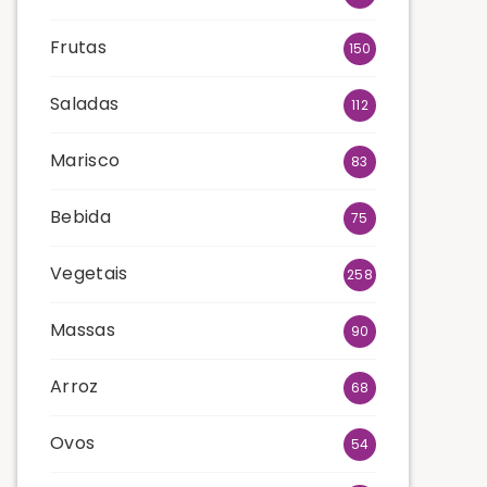
Frutas
150
Saladas
112
Marisco
83
Bebida
75
Vegetais
258
Massas
90
Arroz
68
Ovos
54