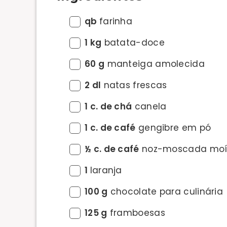
qb
farinha
1 kg
batata-doce
60 g
manteiga amolecida
2 dl
natas frescas
1 c. de chá
canela
1 c. de café
gengibre em pó
½ c. de café
noz-moscada mo
1
laranja
100 g
chocolate para culinária
125 g
framboesas