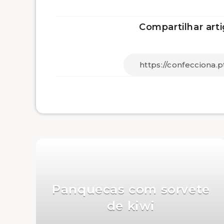
Compartilhar arti
Panquecas com sorvete
de kiwi