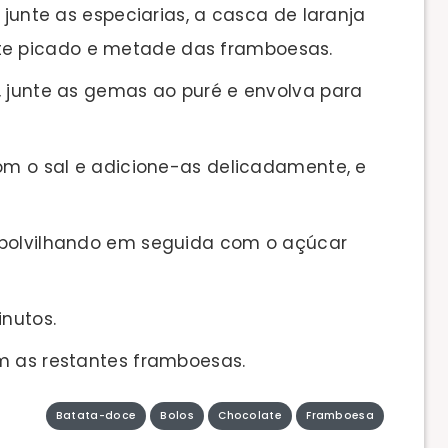
 junte as especiarias, a casca de laranja
nte picado e metade das framboesas.
, junte as gemas ao puré e envolva para
com o sal e adicione-as delicadamente, e
 polvilhando em seguida com o açúcar
inutos.
m as restantes framboesas.
Batata-doce
Bolos
Chocolate
Framboesa