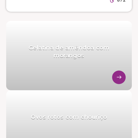
Gelatina de amêndoa com
morangos
Ovos rotos com chouriço