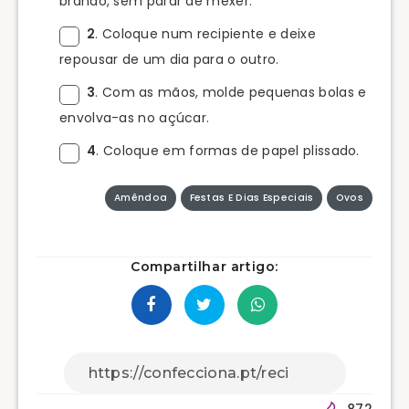
brando, sem parar de mexer.
2
. Coloque num recipiente e deixe
repousar de um dia para o outro.
3
. Com as mãos, molde pequenas bolas e
envolva-as no açúcar.
4
. Coloque em formas de papel plissado.
Amêndoa
Festas E Dias Especiais
Ovos
Compartilhar artigo:
872