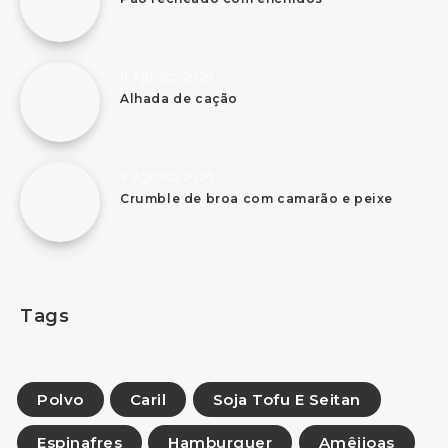
9 Agosto, 2026
Alhada de cação
9 Agosto, 2026
Crumble de broa com camarão e peixe
Tags
Polvo
Caril
Soja Tofu E Seitan
Espinafres
Hamburguer
Amêijoas