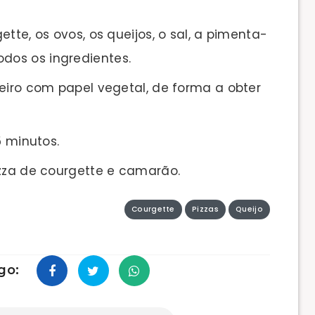
tte, os ovos, os queijos, o sal, a pimenta-
odos os ingredientes.
leiro com papel vegetal, de forma a obter
5 minutos.
izza de courgette e camarão.
Courgette
Pizzas
Queijo
go: