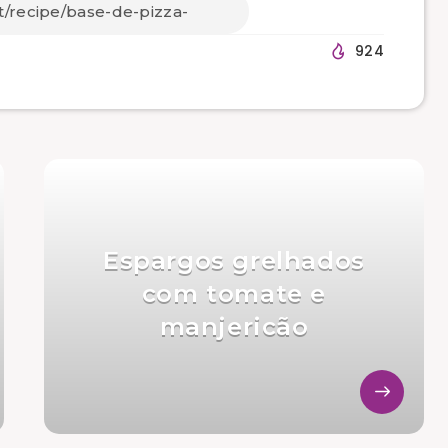
924
Espargos grelhados
com tomate e
manjericão