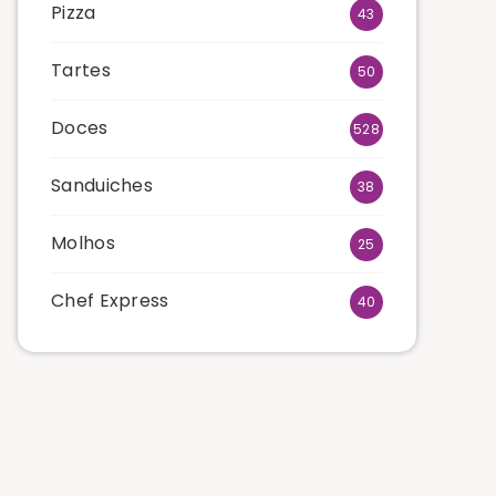
Pizza
43
Tartes
50
Doces
528
Sanduiches
38
Molhos
25
Chef Express
40