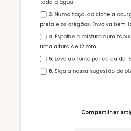
toda a água.
3
. Numa taça, adicione a courge
preta e os orégãos. Envolva bem t
4
. Espalhe a mistura num tabu
uma altura de 12 mm.
5
. Leve ao forno por cerca de 1
6
. Siga a nossa sugestão de p
Compartilhar arti