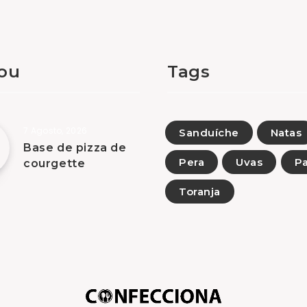
tou
Tags
7 Agosto, 2026
Sanduíche
Natas
Base de pizza de
Pera
Uvas
Pa
courgette
Toranja