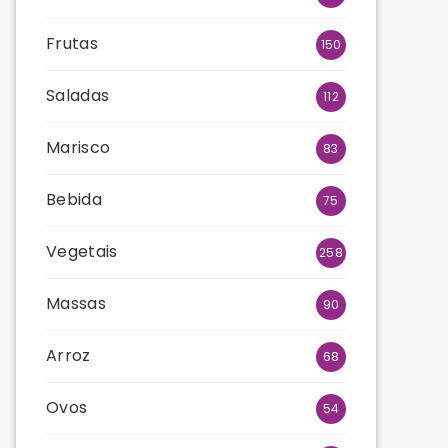
Frutas
150
Saladas
112
Marisco
83
Bebida
75
Vegetais
258
Massas
90
Arroz
68
Ovos
54