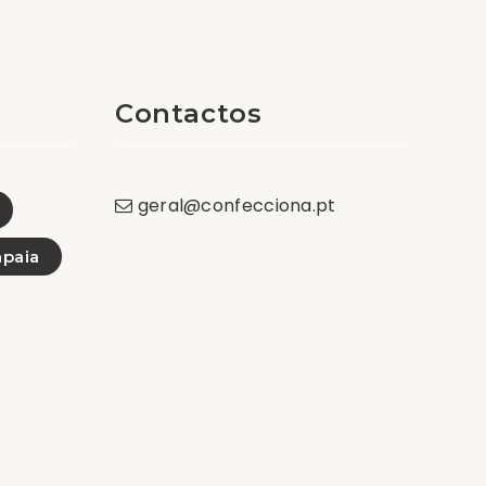
Contactos
geral
@
confecciona
.
pt
paia