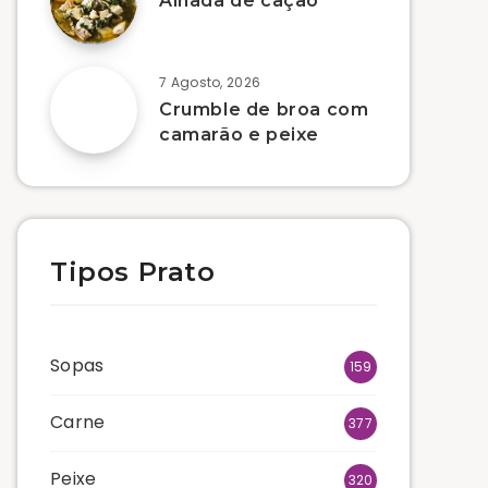
Alhada de cação
7 Agosto, 2026
Crumble de broa com
camarão e peixe
Tipos Prato
Sopas
159
Carne
377
Peixe
320