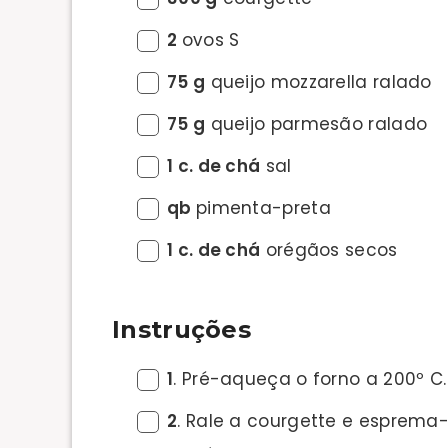
2
ovos S
75 g
queijo mozzarella ralado
75 g
queijo parmesão ralado
1 c. de chá
sal
qb
pimenta-preta
1 c. de chá
orégãos secos
Instruções
1
. Pré-aqueça o forno a 200º C.
2
. Rale a courgette e esprema