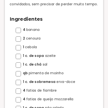
convidados, sem precisar de perder muito tempo.
Ingredientes
4
banana
2
cenoura
1
cebola
1 c. de sopa
azeite
1 c. de chá
sal
qb
pimenta de moinho
1 c. de sobremesa
erva-doce
4
fatias de fiambre
4
fatias de queijo mozzarella
1 c. de sopa
pão ralado