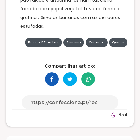
pão ralado e disponha-as num tabuleiro
forrado com papel vegetal. Leve ao forno a
gratinar. Sirva as bananas com as cenouras
estufadas.
Bacon E Fiambre
Banana
Cenoura
Queijo
Compartilhar artigo:
854