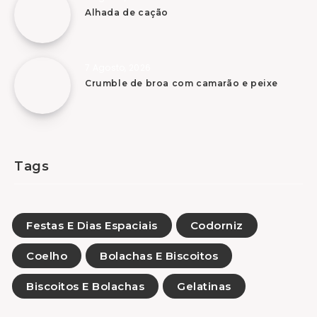
Alhada de cação
7 Agosto, 2026
Crumble de broa com camarão e peixe
Tags
Festas E Dias Espaciais
Codorniz
Coelho
Bolachas E Biscoitos
Biscoitos E Bolachas
Gelatinas