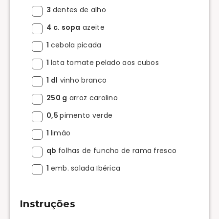
3
dentes de alho
4 c. sopa
azeite
1
cebola picada
1
lata tomate pelado aos cubos
1 dl
vinho branco
250 g
arroz carolino
0,5
pimento verde
1
limão
qb
folhas de funcho de rama fresco
1
emb. salada Ibérica
Instruções