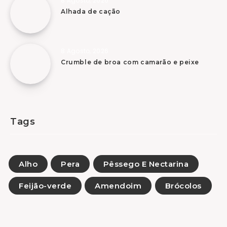
8 Agosto, 2026
Alhada de cação
8 Agosto, 2026
Crumble de broa com camarão e peixe
Tags
Alho
Pera
Pêssego E Nectarina
Feijão-verde
Amendoim
Brócolos