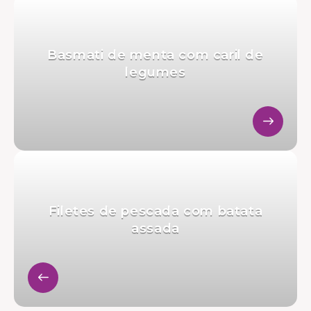
Basmati de menta com caril de
legumes
Filetes de pescada com batata
assada