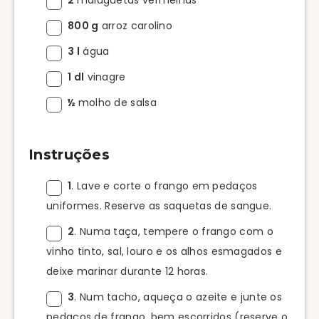
800 g
arroz carolino
3 l
água
1 dl
vinagre
½
molho de salsa
Instruções
1
. Lave e corte o frango em pedaços
uniformes. Reserve as saquetas de sangue.
2
. Numa taça, tempere o frango com o
vinho tinto, sal, louro e os alhos esmagados e
deixe marinar durante 12 horas.
3
. Num tacho, aqueça o azeite e junte os
pedaços de frango, bem escorridos (reserve o