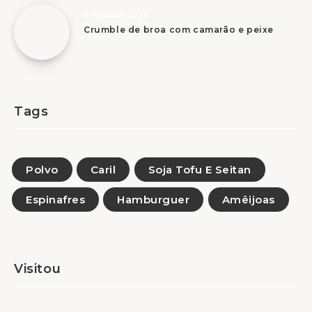
9 Agosto, 2026
Crumble de broa com camarão e peixe
Tags
Polvo
Caril
Soja Tofu E Seitan
Espinafres
Hamburguer
Amêijoas
Visitou