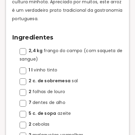
cultura minhota. Apreciado por muitos, este arroz
é um verdadeiro prato tradicional da gastronomia
portuguesa.
Ingredientes
2,4 kg
frango do campo (com saqueta de
sangue)
1 l
vinho tinto
2 c. de sobremesa
sal
2
folhas de louro
7
dentes de alho
5 c. de sopa
azeite
2
cebolas
2
malaguetas vermelhas