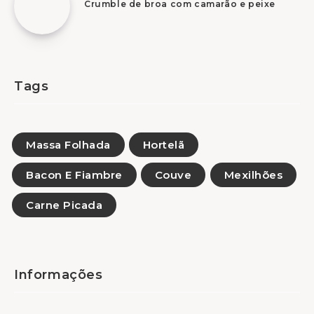
Crumble de broa com camarão e peixe
Tags
Massa Folhada
Hortelã
Bacon E Fiambre
Couve
Mexilhões
Carne Picada
Informações