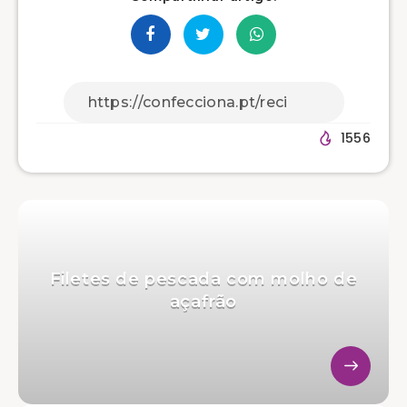
1556
Filetes de pescada com molho de
açafrão