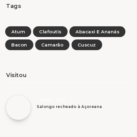
Tags
Atum
Clafoutis
Abacaxi E Ananás
Bacon
Camarão
Cuscuz
Visitou
7 Agosto, 2026
Salongo recheado à Açoreana