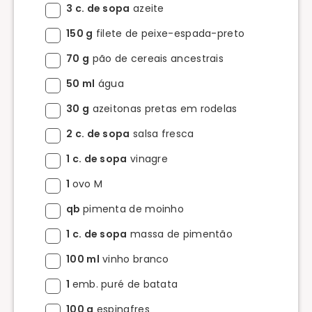
3 c. de sopa
azeite
150 g
filete de peixe-espada-preto
70 g
pão de cereais ancestrais
50 ml
água
30 g
azeitonas pretas em rodelas
2 c. de sopa
salsa fresca
1 c. de sopa
vinagre
1
ovo M
qb
pimenta de moinho
1 c. de sopa
massa de pimentão
100 ml
vinho branco
1
emb. puré de batata
100 g
espinafres