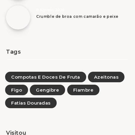
8 Agosto, 2026
Crumble de broa com camarão e peixe
Tags
Compotas E Doces De Fruta
Azeitonas
Figo
Gengibre
Fiambre
Fatias Douradas
Visitou