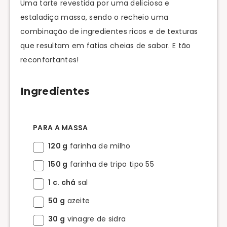
Uma tarte revestida por uma deliciosa e
estaladiça massa, sendo o recheio uma
combinação de ingredientes ricos e de texturas
que resultam em fatias cheias de sabor. E tão
reconfortantes!
Ingredientes
PARA A MASSA
120 g
farinha de milho
150 g
farinha de tripo tipo 55
1 c. chá
sal
50 g
azeite
30 g
vinagre de sidra