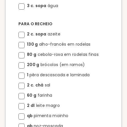
3 c. sopa
água
PARA O RECHEIO
2 c. sopa
azeite
130 g
alho-francês em rodelas
80 g
cebola-roxa em rodelas finas
200 g
brócolos (em ramos)
1
pêra descascada e laminada
2 c. chá
sal
60 g
farinha
2 dl
leite magro
qb
pimenta moinho
qb
noz-moscada