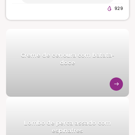
929
Creme de cenoura com batata-
doce
Lombo de perca assado com
espinafres