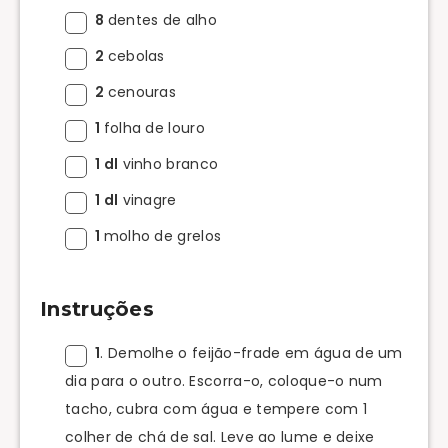
8
dentes de alho
2
cebolas
2
cenouras
1
folha de louro
1 dl
vinho branco
1 dl
vinagre
1
molho de grelos
Instruções
1
. Demolhe o feijão-frade em água de um
dia para o outro. Escorra-o, coloque-o num
tacho, cubra com água e tempere com 1
colher de chá de sal. Leve ao lume e deixe