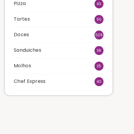
Pizza
43
Tartes
50
Doces
528
Sanduiches
38
Molhos
25
Chef Express
40