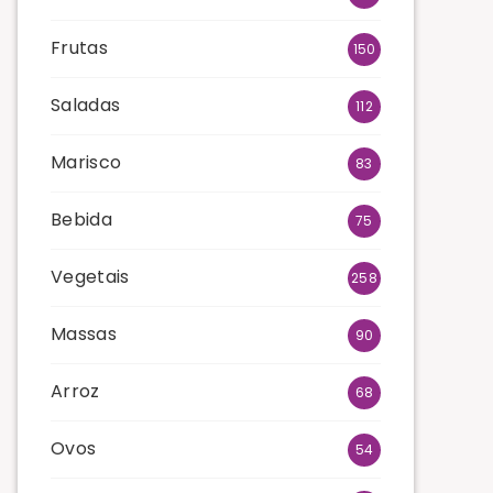
Frutas
150
Saladas
112
Marisco
83
Bebida
75
Vegetais
258
Massas
90
Arroz
68
Ovos
54