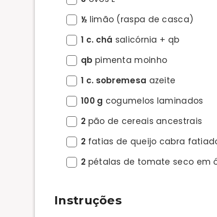
½
limão (raspa de casca)
1 c. chá
salicórnia + qb
qb
pimenta moinho
1 c. sobremesa
azeite
100 g
cogumelos laminados
2
pão de cereais ancestrais
2
fatias de queijo cabra fatiad
2
pétalas de tomate seco em 
Instruções