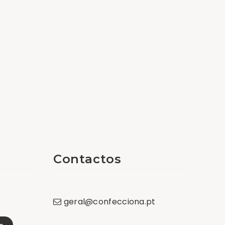
Contactos
geral
@
confecciona
.
pt