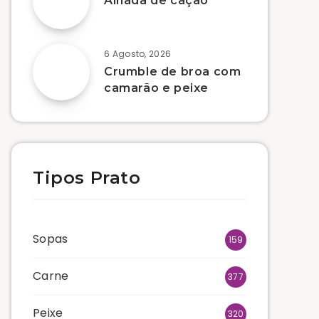
Alhada de cação
6 Agosto, 2026
Crumble de broa com
camarão e peixe
Tipos Prato
Sopas
159
Carne
377
Peixe
320