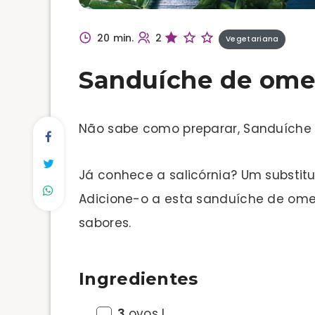
20 min.
2
Vegetariana
Sanduíche de ome
Não sabe como preparar, Sanduíche
Já conhece a salicórnia? Um substitut
Adicione-o a esta sanduíche de omel
sabores.
Ingredientes
3
ovos L