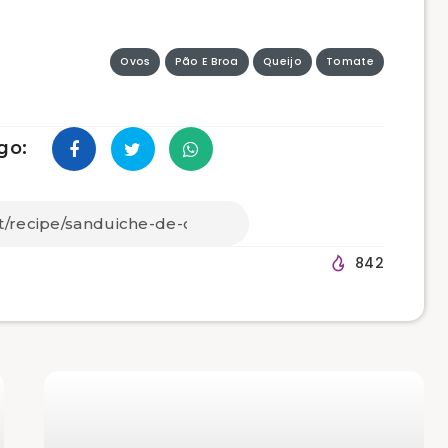
Ovos
Pão E Broa
Queijo
Tomate
go:
842