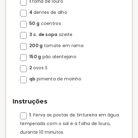
1
folha de louro
4
dentes de alho
50 g
coentros
3 c. de sopa
azeite
200 g
tomate em rama
150 g
pão alentejano
2
ovos S
qb
pimenta de moinho
Instruções
1
. Ferva as postas de tintureira em água
temperada com o sal e a folha de louro,
durante 10 minutos.