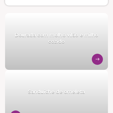
Dourada com molho vilão e milho
cozido
Sanduíche de omeleta