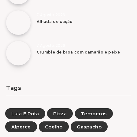
7 Agosto, 2026
Alhada de cação
7 Agosto, 2026
Crumble de broa com camarão e peixe
Tags
Lula E Pota
Pizza
Temperos
Alperce
Coelho
Gaspacho