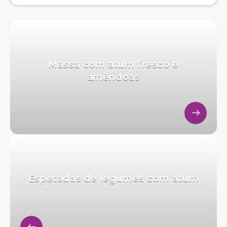
Massa com atum fresco e
amêndoas
Espetadas de legumes com atum