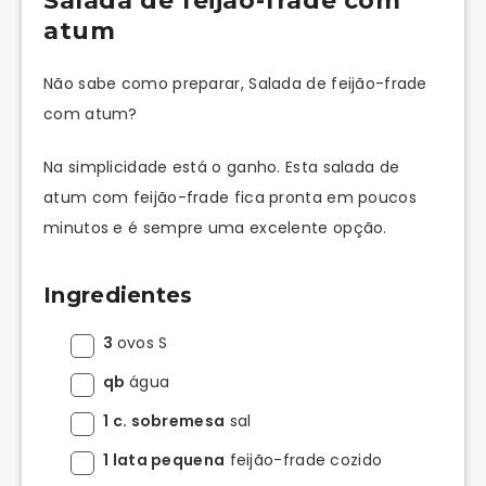
Salada de feijão-frade com
atum
Não sabe como preparar, Salada de feijão-frade
com atum?
Na simplicidade está o ganho. Esta salada de
atum com feijão-frade fica pronta em poucos
minutos e é sempre uma excelente opção.
Ingredientes
3
ovos S
qb
água
1 c. sobremesa
sal
1 lata pequena
feijão-frade cozido