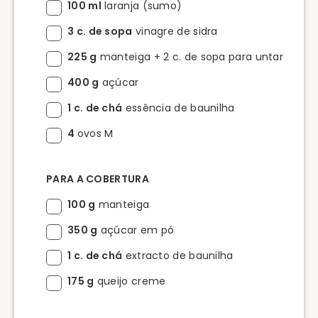
100 ml
laranja (sumo)
3 c. de sopa
vinagre de sidra
225 g
manteiga + 2 c. de sopa para untar
400 g
açúcar
1 c. de chá
essência de baunilha
4
ovos M
PARA A COBERTURA
100 g
manteiga
350 g
açúcar em pó
1 c. de chá
extracto de baunilha
175 g
queijo creme