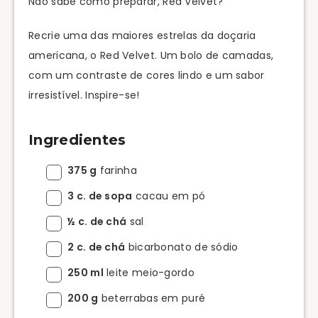
Não sabe como preparar, Red Velvet?
Recrie uma das maiores estrelas da doçaria
americana, o Red Velvet. Um bolo de camadas,
com um contraste de cores lindo e um sabor
irresistível. Inspire-se!
Ingredientes
375 g
farinha
3 c. de sopa
cacau em pó
½ c. de chá
sal
2 c. de chá
bicarbonato de sódio
250 ml
leite meio-gordo
200 g
beterrabas em puré