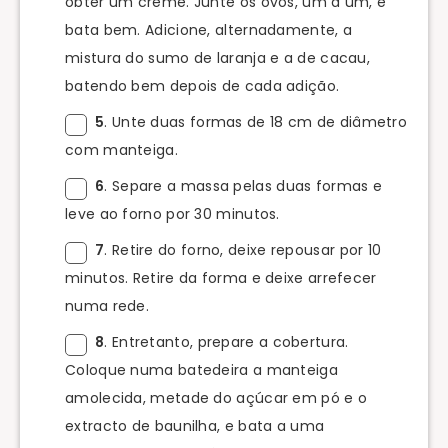
obter um creme. Junte os ovos, um a um, e
bata bem. Adicione, alternadamente, a
mistura do sumo de laranja e a de cacau,
batendo bem depois de cada adição.
5
. Unte duas formas de 18 cm de diâmetro
com manteiga.
6
. Separe a massa pelas duas formas e
leve ao forno por 30 minutos.
7
. Retire do forno, deixe repousar por 10
minutos. Retire da forma e deixe arrefecer
numa rede.
8
. Entretanto, prepare a cobertura.
Coloque numa batedeira a manteiga
amolecida, metade do açúcar em pó e o
extracto de baunilha, e bata a uma