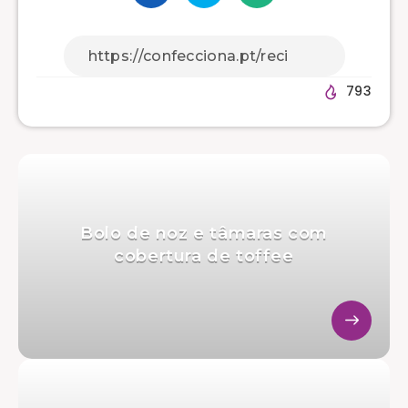
793
Bolo de noz e tâmaras com
cobertura de toffee