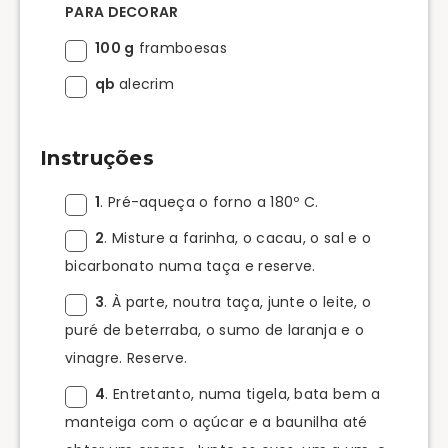
PARA DECORAR
100 g
framboesas
qb
alecrim
Instruções
1
. Pré-aqueça o forno a 180º C.
2
. Misture a farinha, o cacau, o sal e o
bicarbonato numa taça e reserve.
3
. À parte, noutra taça, junte o leite, o
puré de beterraba, o sumo de laranja e o
vinagre. Reserve.
4
. Entretanto, numa tigela, bata bem a
manteiga com o açúcar e a baunilha até