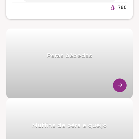
760
Peras bêbedas
Muffins de pêra e queijo