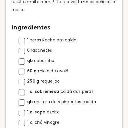
resulta muito bem. Este trio vai fazer as delícias à
mesa.
Ingredientes
1
peras Rocha em calda
6
rabanetes
qb
cebolinho
60 g
miolo de avelã
250 g
requeijão
1 c. sobremesa
calda das peras
qb
mistura de 5 pimentas moída
1 c. sopa
azeite
1 c. chá
vinagre