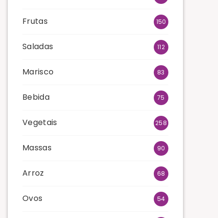
Frutas
150
Saladas
112
Marisco
83
Bebida
75
Vegetais
258
Massas
90
Arroz
68
Ovos
54