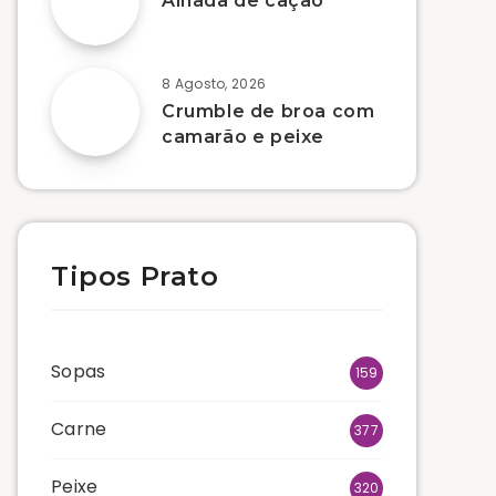
Alhada de cação
8 Agosto, 2026
Crumble de broa com
camarão e peixe
Tipos Prato
Sopas
159
Carne
377
Peixe
320