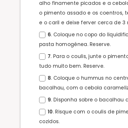
alho finamente picados e a cebola
o pimento assado e os coentros, 
e o caril e deixe ferver cerca de 3
6
. Coloque no copo do liquidif
pasta homogénea. Reserve.
7
. Para o coulis, junte o pimen
tudo muito bem. Reserve.
8
. Coloque o hummus no centro
bacalhau, com a cebola carameli
9
. Disponha sobre o bacalhau as 
10
. Risque com o coulis de pi
cozidos.