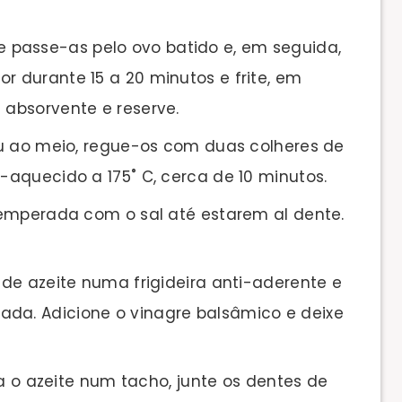
s e passe-as pelo ovo batido e, em seguida,
r durante 15 a 20 minutos e frite, em
 absorvente e reserve.
u ao meio, regue-os com duas colheres de
é-aquecido a 175˚ C, cerca de 10 minutos.
emperada com o sal até estarem al dente.
de azeite numa frigideira anti-aderente e
ada. Adicione o vinagre balsâmico e deixe
ça o azeite num tacho, junte os dentes de