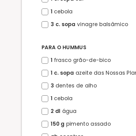
1
cebola
3 c. sopa
vinagre balsâmico
PARA O HUMMUS
1
frasco grão-de-bico
1 c. sopa
azeite das Nossas Pla
3
dentes de alho
1
cebola
2 dl
água
150 g
pimento assado