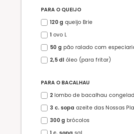
PARA O QUEIJO
120 g
queijo Brie
1
ovo L
50 g
pão ralado com especiari
2,5 dl
óleo (para fritar)
PARA O BACALHAU
2
lombo de bacalhau congela
3 c. sopa
azeite das Nossas Pla
300 g
brócolos
1 c. sopa
sal