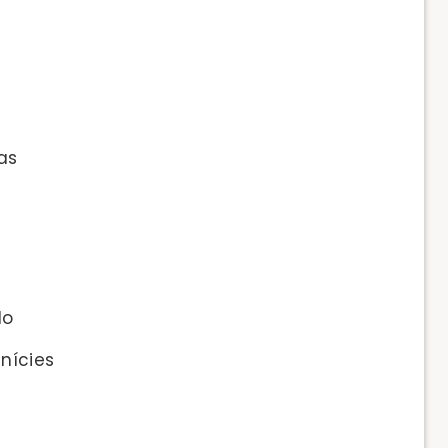
as
do
nícies