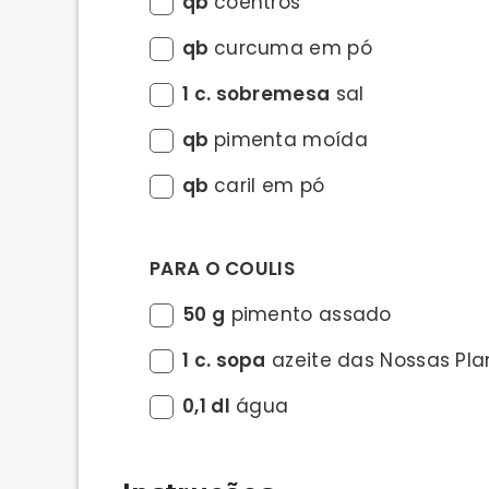
qb
coentros
qb
curcuma em pó
1 c. sobremesa
sal
qb
pimenta moída
qb
caril em pó
PARA O COULIS
50 g
pimento assado
1 c. sopa
azeite das Nossas Pla
0,1 dl
água