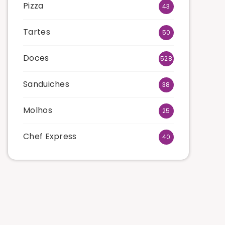
Pizza
43
Tartes
50
Doces
528
Sanduiches
38
Molhos
25
Chef Express
40