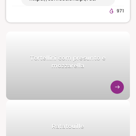
971
Tortellini com presunto e
mozzarella
Ratatouille