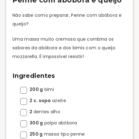
Penne com abóbora e queijo
Não sabe como preparar, Penne com abóbora e
queijo?
Uma massa muito cremosa que combina os
sabores da abóbora e dos bimis com o queijo
mozzarella. É impossível resistir!
Ingredientes
200 g
bimi
2 c. sopa
azeite
2
dentes alho
300 g
polpa abóbora
250 g
massa tipo penne