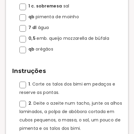
1 c. sobremesa
sal
qb
pimenta de moinho
7 dl
água
0,5
emb. queijo mozzarella de búfala
qb
orégãos
Instruções
1
. Corte os talos dos bimi em pedaços e
reserve as pontas.
2
. Deite o azeite num tacho, junte os alhos
laminados, a polpa de abóbora cortada em
cubos pequenos, a massa, o sal, um pouco de
pimenta e os talos dos bimi.