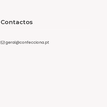
Contactos
geral
@
confecciona
.
pt