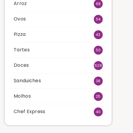
Arroz
68
Ovos
54
Pizza
43
Tartes
50
Doces
528
Sanduiches
38
Molhos
25
Chef Express
40