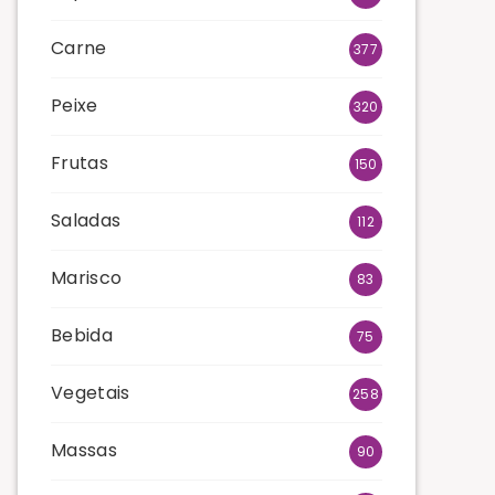
Carne
377
Peixe
320
Frutas
150
Saladas
112
Marisco
83
Bebida
75
Vegetais
258
Massas
90