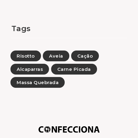
Tags
Risotto
Aveia
Cação
Alcaparras
Carne Picada
Massa Quebrada