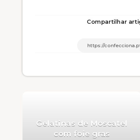
Compartilhar arti
Gelatinas de Moscatel
com foie gras