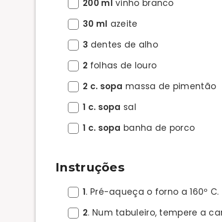
200 ml
vinho branco
30 ml
azeite
3
dentes de alho
2
folhas de louro
2 c. sopa
massa de pimentão
1 c. sopa
sal
1 c. sopa
banha de porco
Instruções
1
. Pré-aqueça o forno a 160º C.
2
. Num tabuleiro, tempere a ca