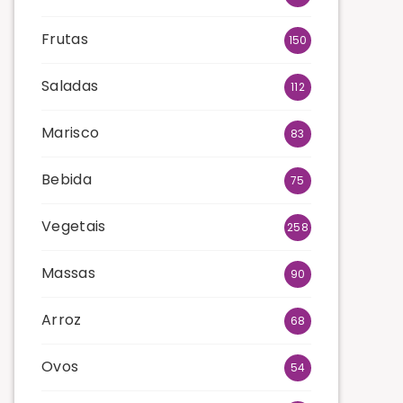
Frutas
150
Saladas
112
Marisco
83
Bebida
75
Vegetais
258
Massas
90
Arroz
68
Ovos
54