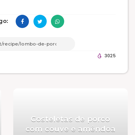
go:
3025
Costeletas de porco
com couve e amêndoa