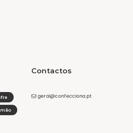
Contactos
geral
@
confecciona
.
pt
afre
imão