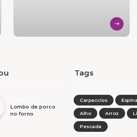
tou
Tags
6 Agosto, 2026
Carpaccios
Espin
Lombo de porco
Alho
Arroz
L
no forno
Pescada