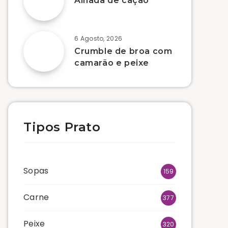
Alhada de cação
6 Agosto, 2026
Crumble de broa com
camarão e peixe
Tipos Prato
Sopas
159
Carne
377
Peixe
320