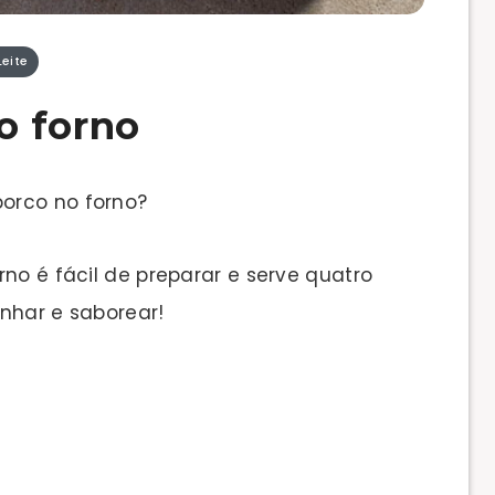
eite
o forno
orco no forno?
rno é fácil de preparar e serve quatro
inhar e saborear!