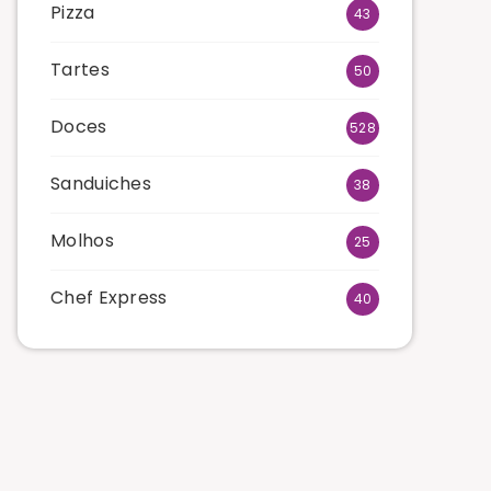
Pizza
43
Tartes
50
Doces
528
Sanduiches
38
Molhos
25
Chef Express
40