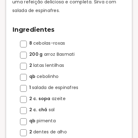
uma refeição deliciosa e completa. Sirva com
salada de espinafres.
Ingredientes
8
cebolas-roxas
200 g
arroz Basmati
2
latas lentilhas
qb
cebolinho
1
salada de espinafres
2 c. sopa
azeite
2 c. chá
sal
qb
pimenta
2
dentes de alho