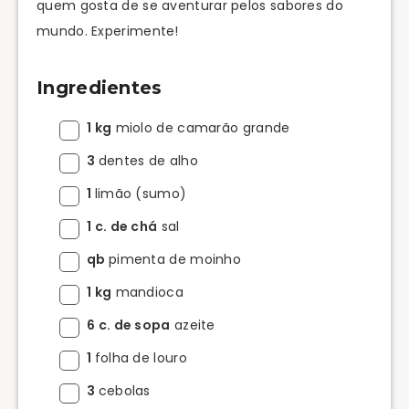
quem gosta de se aventurar pelos sabores do
mundo. Experimente!
Ingredientes
1 kg
miolo de camarão grande
3
dentes de alho
1
limão (sumo)
1 c. de chá
sal
qb
pimenta de moinho
1 kg
mandioca
6 c. de sopa
azeite
1
folha de louro
3
cebolas