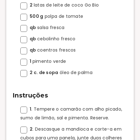
2
latas de leite de coco Go Bio
500 g
polpa de tomate
qb
salsa fresca
qb
cebolinho fresco
qb
coentros frescos
1
pimento verde
2 c. de sopa
óleo de palma
Instruções
1
. Tempere o camarão com alho picado,
sumo de limão, sal e pimenta. Reserve.
2
. Descasque a mandioca e corte-a em
cubos para uma panela, junte duas colheres