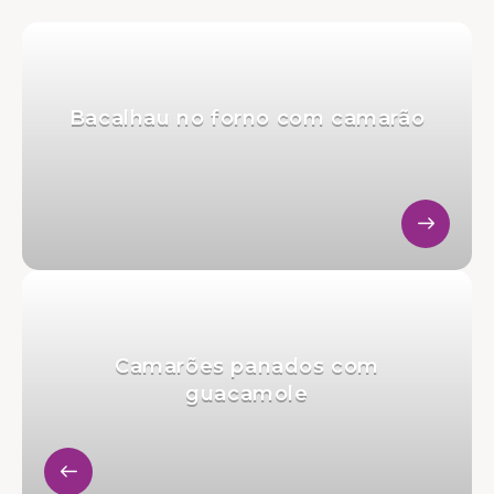
Bacalhau no forno com camarão
Camarões panados com
guacamole