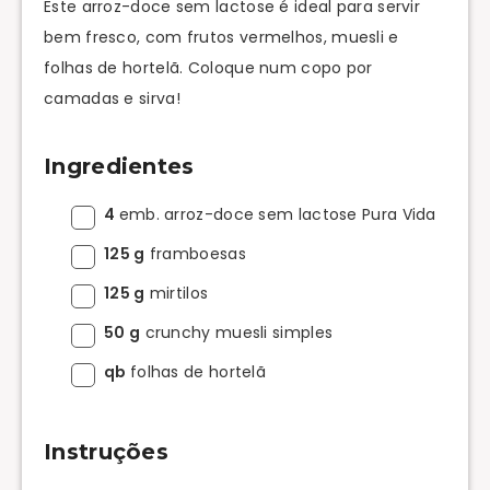
Este arroz-doce sem lactose é ideal para servir
bem fresco, com frutos vermelhos, muesli e
folhas de hortelã. Coloque num copo por
camadas e sirva!
Ingredientes
4
emb. arroz-doce sem lactose Pura Vida
125 g
framboesas
125 g
mirtilos
50 g
crunchy muesli simples
qb
folhas de hortelã
Instruções