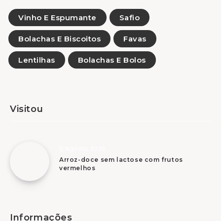
Vinho E Espumante
Safio
Bolachas E Biscoitos
Favas
Lentilhas
Bolachas E Bolos
Visitou
9 Agosto, 2026
Arroz-doce sem lactose com frutos
vermelhos
Informações