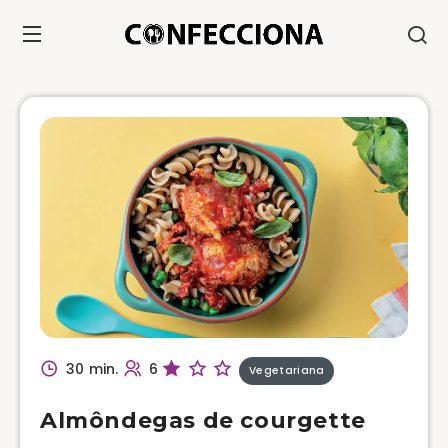
30 min.
6
Vegetariana
Almôndegas de courgette