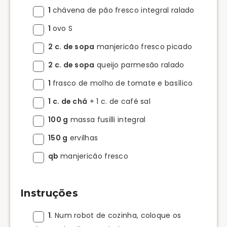
1
chávena de pão fresco integral ralado
1
ovo S
2 c. de sopa
manjericão fresco picado
2 c. de sopa
queijo parmesão ralado
1
frasco de molho de tomate e basílico
1 c. de chá
+ 1 c. de café sal
100 g
massa fusilli integral
150 g
ervilhas
qb
manjericão fresco
Instruções
1
. Num robot de cozinha, coloque os