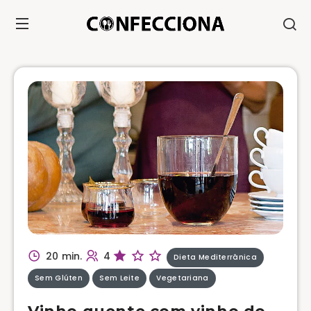
20 min.
4
Dieta Mediterrânica
Sem Glúten
Sem Leite
Vegetariana